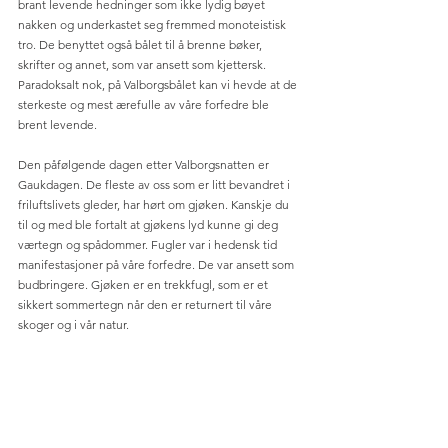
brant levende hedninger som ikke lydig bøyet 
nakken og underkastet seg fremmed monoteistisk 
tro. De benyttet også bålet til å brenne bøker, 
skrifter og annet, som var ansett som kjettersk. 
Paradoksalt nok, på Valborgsbålet kan vi hevde at de 
sterkeste og mest ærefulle av våre forfedre ble 
brent levende.
Den påfølgende dagen etter Valborgsnatten er 
Gaukdagen. De fleste av oss som er litt bevandret i 
friluftslivets gleder, har hørt om gjøken. Kanskje du 
til og med ble fortalt at gjøkens lyd kunne gi deg 
værtegn og spådommer. Fugler var i hedensk tid 
manifestasjoner på våre forfedre. De var ansett som 
budbringere. Gjøken er en trekkfugl, som er et 
sikkert sommertegn når den er returnert til våre 
skoger og i vår natur. 