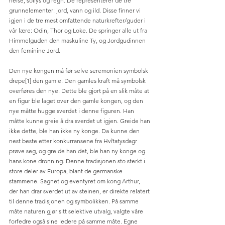
helse, sollys og regn. De representerer de tre 
grunnelementer: jord, vann og ild. Disse finner vi 
igjen i de tre mest omfattende naturkrefter/guder i 
vår lære: Odin, Thor og Loke. De springer alle ut fra 
Himmelguden den maskuline Ty, og Jordgudinnen 
den feminine Jord.
Den nye kongen må før selve seremonien symbolsk 
drepe[1] den gamle. Den gamles kraft må symbolsk 
overføres den nye. Dette ble gjort på en slik måte at 
en figur ble laget over den gamle kongen, og den 
nye måtte hugge sverdet i denne figuren. Han 
måtte kunne greie å dra sverdet ut igjen. Greide han 
ikke dette, ble han ikke ny konge. Da kunne den 
nest beste etter konkurransene fra Hvîtatysdagr 
prøve seg, og greide han det, ble han ny konge og 
hans kone dronning. Denne tradisjonen sto sterkt i 
store deler av Europa, blant de germanske 
stammene. Sagnet og eventyret om kong Arthur, 
der han drar sverdet ut av steinen, er direkte relatert 
til denne tradisjonen og symbolikken. På samme 
måte naturen gjør sitt selektive utvalg, valgte våre 
forfedre også sine ledere på samme måte. Egne 