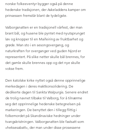
norske folkeeventyr bygger også på denne 
hedenske tradisjonen, der Askeladdens kamper om 
prinsessen fremstår blant de tydeligste. 
Valborgsnatten er en tradisjonell vårfest, der man 
brant bål, og husene ble pyntet med nyutsprunget 
løv og knopper til en Maifeiring av fruktbarhet og 
grøde. Man sto i en sesongovergang, og 
naturkraften for overganger ved guden Njord er 
representert. På slike netter skulle bål brennes, for 
det gamle skulle brennes opp og det nye skulle 
vokse frem.
Den katolske kirke nyttet også denne opprinnelige 
merkedagen i deres maktkonsolidering. De 
dedikerte dagen til Sankta Walpurgis. Senere endret 
de trolig navnet tilbake til Valborg, for å tilnærme 
seg det opprinnelige hedenske betegnelsen på 
markeringen. De benyttet den i tillegg flittig i 
folkemordet på Skandinaviske hedninger under 
tvangskristningen. Valborgsnatten ble fastsatt som 
«heksesabatt», der man under disse prosessene 