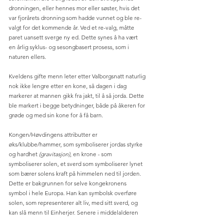
dronningen, eller hennes mor eller søster, hvis det 
var fjorårets dronning som hadde vunnet og ble re-
valgt for det kommende år. Ved et re-valg, måtte 
paret uansett sverge ny ed. Dette synes å ha vært 
en årlig syklus- og sesongbasert prosess, som i 
naturen ellers.  
Kveldens gifte menn leter etter Valborgsnatt naturlig 
nok ikke lengre etter en kone, så dagen i dag 
markerer at mannen gikk fra jakt, til å så jorda. Dette 
ble markert i begge betydninger, både på åkeren for 
grøde og med sin kone for å få barn.
Kongen/Høvdingens attributter er 
øks/klubbe/hammer, som symboliserer jordas styrke 
og hardhet 
(gravitasjon)
, en krone - som 
symboliserer solen, et sverd som symboliserer lynet 
som bærer solens kraft på himmelen ned til jorden. 
Dette er bakgrunnen for selve kongekronens 
symbol i hele Europa. Han kan symbolsk overføre 
solen, som representerer alt liv, med sitt sverd, og 
kan slå menn til Einherjer. Senere i middelalderen 