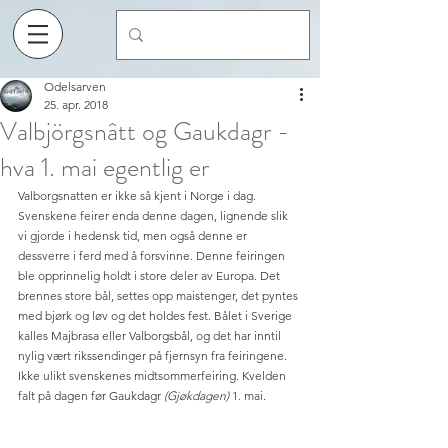
Odelsarven
25. apr. 2018
Valbjörgsnâtt og Gaukdagr -
hva 1. mai egentlig er
Valborgsnatten er ikke så kjent i Norge i dag. 
Svenskene feirer enda denne dagen, lignende slik 
vi gjorde i hedensk tid, men også denne er 
dessverre i ferd med å forsvinne. Denne feiringen 
ble opprinnelig holdt i store deler av Europa. Det 
brennes store bål, settes opp maistenger, det pyntes 
med bjørk og løv og det holdes fest. Bålet i Sverige 
kalles Majbrasa eller Valborgsbål, og det har inntil 
nylig vært rikssendinger på fjernsyn fra feiringene. 
Ikke ulikt svenskenes midtsommerfeiring. Kvelden 
falt på dagen før Gaukdagr 
(Gjøkdagen)
 1. mai.