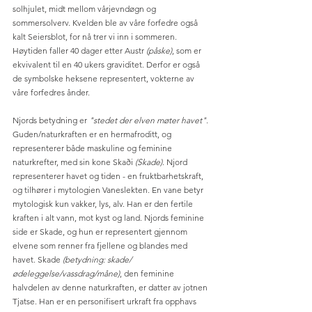
solhjulet, midt mellom vårjevndøgn og 
sommersolverv. Kvelden ble av våre forfedre også 
kalt Seiersblot, for nå trer vi inn i sommeren. 
Høytiden faller 40 dager etter Austr 
(påske)
, som er 
ekvivalent til en 40 ukers graviditet. Derfor er også 
de symbolske heksene representert, vokterne av 
våre forfedres ånder.   
Njords betydning er 
"stedet der elven møter havet"
. 
Guden/naturkraften er en hermafroditt, og 
representerer både maskuline og feminine 
naturkrefter, med sin kone Skaði
 (Skade)
. Njord 
representerer havet og tiden - en fruktbarhetskraft, 
og tilhører i mytologien Vaneslekten. En vane betyr 
mytologisk kun vakker, lys, alv. Han er den fertile 
kraften i alt vann, mot kyst og land. Njords feminine 
side er Skade, og hun er representert gjennom 
elvene som renner fra fjellene og blandes med 
havet. Skade 
(betydning: skade/
ødeleggelse/vassdrag/måne)
, den feminine 
halvdelen av denne naturkraften, er datter av jotnen 
Tjatse. Han er en personifisert urkraft fra opphavs 