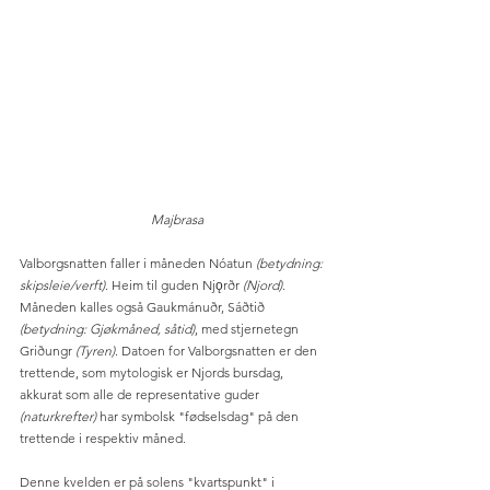
 Majbrasa
Valborgsnatten faller i måneden Nóatun 
(betydning: 
skipsleie/verft)
. Heim til guden Njǫrðr 
(Njord)
. 
Måneden kalles også Gaukmánuðr, Sáðtið  
(betydning: Gjøkmåned, såtid)
, med stjernetegn 
Griðungr
 (Tyren)
. Datoen for Valborgsnatten er den 
trettende, som mytologisk er Njords bursdag, 
akkurat som alle de representative guder 
(naturkrefter) 
har symbolsk "fødselsdag" på den 
trettende i respektiv måned. 
Denne kvelden er på solens "kvartspunkt" i 