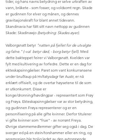
tider, og hans navns betydning er selve urkraften av 
vann, bråkete - som fosser, og voldsomt regn. Skade 
er gudinnen for elver og månen, og dennes 
gravitasjonskraft for blant annet tidevann. 
Skandinavia har fått sitt navn nettopp av gudinnen 
Skade: Skadinawjo 
(betydning: Skades øyer).
Valborgsnatt betyr
 "natten på fjellet for de utvalgte 
og falne." (–val  betyr død, - borg betyr fjell). 
Med 
dette bakteppet feirer vi Valborgsnatt. Kvelden var 
fylt med kultivering av forfedre. Dette er en dag for 
ekteskapsinngåelser. Paret som vant konkurransene 
under bruðlaup på Hvîtatysdagr før Austr, er nå 
erklært offisielt, og de overtar høysetene til de som 
er utkonkurrert. Disse er 
konge/dronning/høvdingpar - representert som Frøy 
og Frøya. Ekteskapsinngåelser var av stor betydning, 
og gudinnen Frøya representerer og er en 
personifisering på alle gifte kvinner. Derfor titulerer 
vi gifte kvinner som "frue" - av norrønt Freya. 
Øvrige stammemedlemmer gifter seg også i dag. De 
sverger ed på en stein/torshammer eller en ring, og 
seremonien ble trolig ledet av den avtroppende 