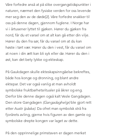
Våre forfedre anså at på slike overgangstidspunkter i 
naturen, nærmet den fysiske verden for oss levende 
mer seg den av de døde[2]. Våre forfedre snakker til 
oss på denne dagen, gjennom fuglene. I Norge har 
vi i årtusener lyttet til gjøken. Hører du gjøken fra 
nord, får du et varsel om at alt kan gå etter din vilje. 
Hører du den fra sør, får du varsel om at du kan 
høste i tørt vær. Hører du den i vest, får du varsel om 
at noen i din ætt kan bli syk eller dø. Hører du den i 
øst, kan det bety lykke og ekteskap.
På Gaukdagen skulle ekteskapsinngåelse bekreftes, 
både hos konge og dronning, og blant andre 
ektepar. Det var også vanlig at man avholdt 
symbolske fruktbarhetsritualer på åkrer og eng. 
Derfor ble denne dagen også kalt Vesle Gangdagen. 
Den store Gangdagen 
(Gangadaghelgr)
 ble gjort rett 
etter Austr 
(påske)
. Da ofret man symbolsk strå fra 
fjorårets avling, gjerne hvis figuren av den gamle og 
symbolske drepte kongen var laget av dette. 
På den opprinnelige primstaven er dagen merket 