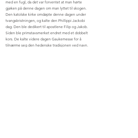
med en fugl, da det var forventet at man hørte 
gjøken på denne dagen om man lyttet til skogen. 
Den katolske kirke omdøpte denne dagen under 
tvangskristningen, og kalte den Phillippi Jackobi 
dag. Den ble dedikert til apostlene Filip og Jakob. 
Siden ble primstavsmerket endret med et dobbelt 
kors. De kalte videre dagen Gaukemesse for å 
tilnærme seg den hedenske tradisjonen ved navn. 
Kirkens eneste innhold var plikt til å gå i kirken og 
hylle apostlene i såkalt «gaukmesse». 
Få ferier gjøkdagen i dag. Den 1. mai er i dag kuppet 
av sosialistiske og marxistiske krefter med politisk 
markering. La oss heller bruke dagen til å oppleve 
skogens ro, og lytte til dine forfedres røster. 
[1] Det er en allmenn oppfatning at våre forfedre 
drev utstrakt form for menneskeofring. Dette synes 
å være en kraftig overdrivelse. Det utelukkes ikke at 
det forekom, men det synes mer naturlig at slik 
praksis hang sammen med grove kriminalsaker. Å 