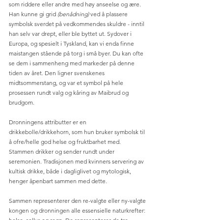
som riddere eller andre med høy anseelse og ære. 
Han kunne gi grid 
(benådning)
 ved å plassere 
symbolsk sverdet på vedkommendes skuldre - inntil 
han selv var drept, eller ble byttet ut. Sydover i 
Europa, og spesielt i Tyskland, kan vi enda finne 
maistangen stående på torg i små byer. Du kan ofte 
se dem i sammenheng med markeder på denne 
tiden av året. Den ligner svenskenes 
midtsommerstang, og var et symbol på hele 
prosessen rundt valg og kåring av Maibrud og 
brudgom.
Dronningens attributter er en 
drikkebolle/drikkehorn, som hun bruker symbolsk til 
å ofre/helle god helse og fruktbarhet med. 
Stammen drikker og sender rundt under 
seremonien. Tradisjonen med kvinners servering av 
kultisk drikke, både i dagliglivet og mytologisk, 
henger åpenbart sammen med dette.
Sammen representerer den re-valgte eller ny-valgte 
kongen og dronningen alle essensielle naturkrefter: 