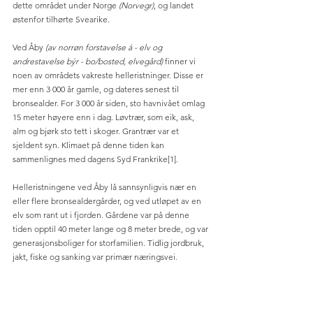
dette området under Norge 
(Norvegr)
, og landet 
østenfor tilhørte Svearike.
Ved Åby
 (av norrøn forstavelse á - elv og 
andrestavelse býr - bo/bosted, elvegård) 
finner vi 
noen av områdets vakreste helleristninger. Disse er 
mer enn 3 000 år gamle, og dateres senest til 
bronsealder. For 3 000 år siden, sto havnivået omlag 
15 meter høyere enn i dag. Løvtrær, som eik, ask, 
alm og bjørk sto tett i skoger. Grantrær var et 
sjeldent syn. Klimaet på denne tiden kan 
sammenlignes med dagens Syd Frankrike[1]. 
Helleristningene ved Åby lå sannsynligvis nær en 
eller flere bronsealdergårder, og ved utløpet av en 
elv som rant ut i fjorden. Gårdene var på denne 
tiden opptil 40 meter lange og 8 meter brede, og var 
generasjonsboliger for storfamilien. Tidlig jordbruk, 
jakt, fiske og sanking var primær næringsvei. 