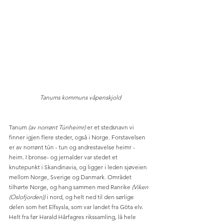
 Tanums kommuns våpenskjold
Tanum 
(av norrønt Túnheimr)
 er et stedsnavn vi 
finner igjen flere steder, også i Norge. Forstavelsen 
er av norrønt tún - tun og andrestavelse heimr - 
heim. I bronse- og jernalder var stedet et 
knutepunkt i Skandinavia, og ligger i leden sjøveien 
mellom Norge, Sverige og Danmark. Området 
tilhørte Norge, og hang sammen med Ranrike 
(Viken 
(Oslofjorden))
 i nord, og helt ned til den sørlige 
delen som het Elfsysla, som var landet fra Göta elv. 
Helt fra før Harald Hårfagres rikssamling, lå hele 