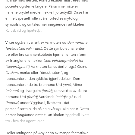
lik linje med hesten. Forfedrekulten illustreres med 
potente og sterke krigere. På samme måte er 
hellene prydet med en rekke hjortedyr[2]. Disse har 
en helt spesiell rolle i våre forfedres mytologi 
symbolsk, og omtales mer inngående i artikkelen 
Kultisk ild og hjortedyr.
Vi ser også en variant av Valknuten 
(av den norrøne 
forstavelsen valr - død)
. Dette symbolet har enten 
tre eller fire sammenkoblede hjørner, enten i form 
av triangler eller løkker 
(som veiskiltsymbolet for 
"severdighet"). 
Valknuten kalles derfor også Odins 
(åndens)
 merke eller "dødsknuten", og 
representerer den sykliske igjenfødelsen. Den 
representerer de tre brønnene Urd 
(ære)
, Mime 
(minnet) 
og Hvergelm 
(fortid)
, som voktes av de tre 
nornene Urd 
(fortid)
, Verdande 
(nåtid)
 og Skuld 
(fremtid) 
under Yggdrasil, livets tre - det 
personifiserte bilde på hele vår sykliske natur. Dette 
er mer inngående omtalt i artikkelen 
Yggdrasil livets 
tre - hva det egentlig er.
Helleristningene på Åby er én av mange fantastiske 