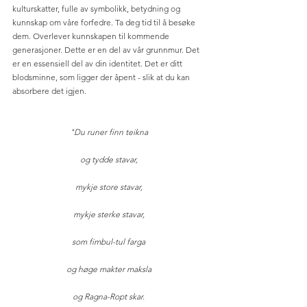
kulturskatter, fulle av symbolikk, betydning og 
kunnskap om våre forfedre. Ta deg tid til å besøke 
dem. Overlever kunnskapen til kommende 
generasjoner. Dette er en del av vår grunnmur. Det 
er en essensiell del av din identitet. Det er ditt 
blodsminne, som ligger der åpent - slik at du kan 
absorbere det igjen. 
"Du runer finn teikna 
og tydde stavar, 
mykje store stavar, 
mykje sterke stavar, 
som fimbul-tul farga 
og høge makter maksla 
og Ragna-Ropt skar. 