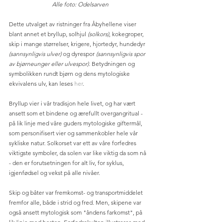
Alle foto: Odelsarven
Dette utvalget av ristninger fra Åbyhellene viser 
blant annet et bryllup, solhjul 
(solkors)
, kokegroper, 
skip i mange størrelser, krigere, hjortedyr, hundedyr 
(sannsynligvis ulver)
 og dyrespor 
(sannsynligvis spor 
av bjørneunger eller ulvespor). 
Betydningen og 
symbolikken rundt bjørn og dens mytologiske 
ekvivalens ulv, kan leses 
her
. 
Bryllup vier i vår tradisjon hele livet, og har vært 
ansett som et bindene og ærefullt overgangritual - 
på lik linje med våre guders mytologiske giftermål, 
som personifisert vier og sammenkobler hele vår 
sykliske natur. Solkorset var ett av våre forfedres 
viktigste symboler, da solen var like viktig da som nå 
- den er forutsetningen for alt liv, for syklus, 
igjenfødsel og vekst på alle nivåer. 
Skip og båter var fremkomst- og transportmiddelet 
fremfor alle, både i strid og fred. Men, skipene var 
også ansett mytologisk som "åndens farkomst", på 