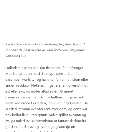
Typisk Skandinavisk bronsealdergård, med labyrint. 
Inngående beskrivelse av våre forfedres labyrinter 
kan leses 
her
. 
Helleristningene ble ikke ristet inn i fjellet/berget. 
Man benyttet en hard steintype som ambolt, for 
eksempel kvartsitt - og hammer (en annen stein eller 
annen redskap). Helleristningene er alltid vendt mot 
øst eller syd, og møter alltid solen. Grunnet 
havnivået på denne tiden, lå helleristningene helt 
nede ved vannet - i leden, inn eller ut av fjorden. De 
lå slik til at vann ovenfor rant over dem, og dette var 
nok heller ikke uten grunn. Selve spillet av vann og 
lys, ga nok disse kunstverkene et fantastisk skue fra 
fjorden, med løvskog, rydning og kanskje en 