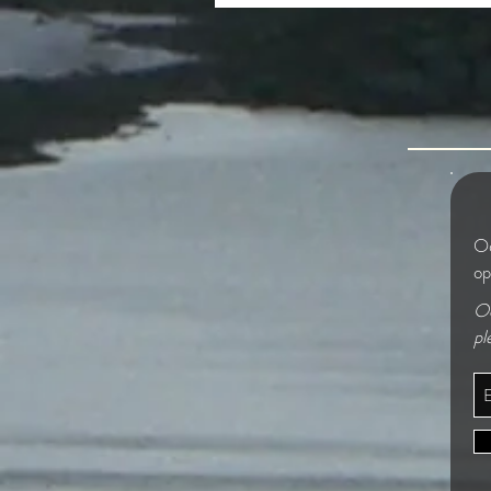
The Woven Continuum
Od
op
Od
pl