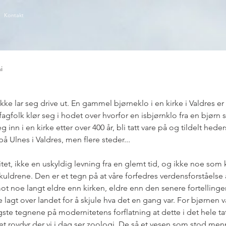
Kontakt
i
ke lar seg drive ut. En gammel bjørneklo i en kirke i Valdres er et
fagfolk klør seg i hodet over hvorfor en isbjørnklo fra en bjørn
eg inn i en kirke etter over 400 år, bli tatt vare på og tildelt hede
på Ulnes i Valdres, men flere steder...
tet, ikke en uskyldig levning fra en glemt tid, og ikke noe som k
kuldrene. Den er et tegn på at våre forfedres verdensforståelse a
ot noe langt eldre enn kirken, eldre enn den senere fortellinge
agt over landet for å skjule hva det en gang var. For bjørnen var
gste tegnene på modernitetens forflatning at dette i det hele tat
 et rovdyr der vi i dag ser zoologi. De så et vesen som stod me