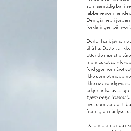
som samtidig bar i se
labbene som hender, g
Den går ned i jorden 
forklaringen på hvorf
Derfor har bjørnen ogs
til å ha. Dette var ik
etter de mønstre våre
mennesket selv levde u
ferd gjennom året set
ikke som et moderne 
Ikke nødvendigvis so
erkjennelse av at bjø
bjørn betyr "bærer")
.
livet som vender tilba
frem igjen når lyset s
Da blir bjørnekloa i k