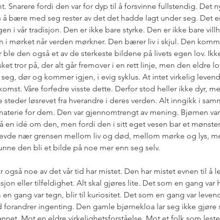
. Snarere fordi den var for dyp til å forsvinne fullstendig. Det 
n å bære med seg rester av det det hadde lagt under seg. Det e
n i vår tradisjon. Den er ikke bare styrke. Den er ikke bare villh
 i mørket når verden mørkner. Den bærer liv i skjul. Den kommer
 ble den også et av de sterkeste bildene på livets egen lov. Ikk
tror på, der alt går fremover i en rett linje, men den eldre love
er seg, dør og kommer igjen, i evig syklus. At intet virkelig levend
komst. Våre forfedre visste dette. Derfor stod heller ikke dyr, me
 steder løsrevet fra hverandre i deres verden. Alt inngikk i samm
aterie for dem. Den var gjennomtrengt av mening. Bjørnen var h
 en idé om den, men fordi den i sitt eget vesen bar et mønste
levde nær grensen mellom liv og død, mellom mørke og lys, me
unne den bli et bilde på noe mer enn seg selv.
også noe av det vår tid har mistet. Den har mistet evnen til å le
sjon eller tilfeldighet. Alt skal gjøres lite. Det som en gang var hel
n gang var tegn, blir til kuriositet. Det som en gang var levende 
d forandrer ingenting. Den gamle bjørnekloa lar seg ikke gjøre så
net. Mot en eldre virkelighetsforståelse. Mot et folk som lest