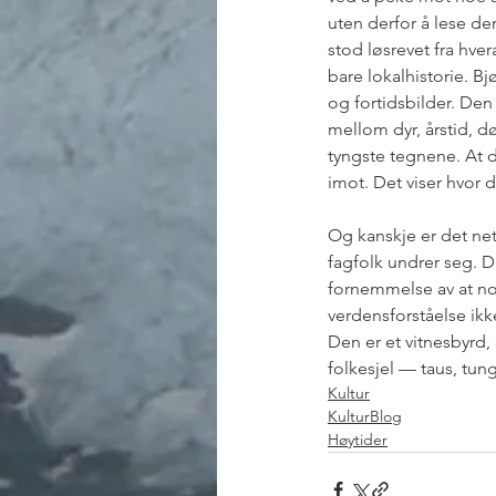
uten derfor å lese de
stod løsrevet fra hve
bare lokalhistorie. Bj
og fortidsbilder. Den
mellom dyr, årstid, dø
tyngste tegnene. At d
imot. Det viser hvor d
Og kanskje er det nett
fagfolk undrer seg. D
fornemmelse av at no
verdensforståelse ikk
Den er et vitnesbyrd,
folkesjel — taus, tung
Kultur
KulturBlog
Høytider