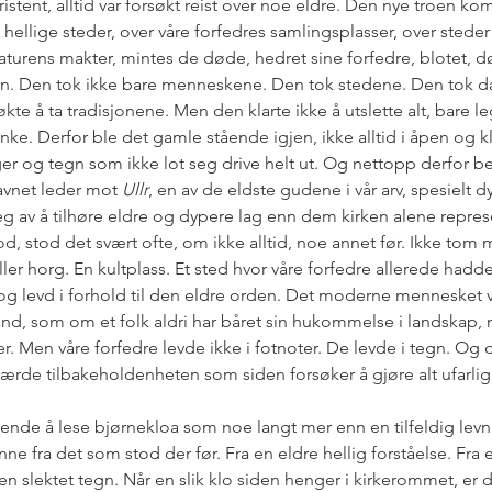
istent, alltid var forsøkt reist over noe eldre. Den nye troen kom
 hellige steder, over våre forfedres samlingsplasser, over stede
aturens makter, mintes de døde, hedret sine forfedre, blotet, dø
. Den tok ikke bare menneskene. Den tok stedene. Den tok d
te å ta tradisjonene. Men den klarte ikke å utslette alt, bare le
inke. Derfor ble det gamle stående igjen, ikke alltid i åpen og 
ger og tegn som ikke lot seg drive helt ut. Og nettopp derfor be
Navnet leder mot 
Ullr
, en av de eldste gudene i vår arv, spesielt dy
g av å tilhøre eldre og dypere lag enn dem kirken alene represe
od, stod det svært ofte, om ikke alltid, noe annet før. Ikke tom 
eller horg. En kultplass. Et sted hvor våre forfedre allerede had
 levd i forhold til den eldre orden. Det moderne mennesket vil
tand, som om et folk aldri har båret sin hukommelse i landskap, 
r. Men våre forfedre levde ikke i fotnoter. De levde i tegn. Og 
lærde tilbakeholdenheten som siden forsøker å gjøre alt ufarlig
ende å lese bjørnekloa som noe langt mer enn en tilfeldig levn
ne fra det som stod der før. Fra en eldre hellig forståelse. Fra 
men slektet tegn. Når en slik klo siden henger i kirkerommet, er 