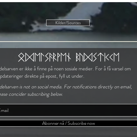
Kilder/Sources
Snø og granskog
odelsarven budstikke
elsarven er ikke å finne på noen sosiale medier. For å få varsel om
pdateringer direkte på epost, fyll ut under.
elsarven is not on social media. For notifications directly on email,
ease concider subscribing below
.
Abonner nå / Subscribe now