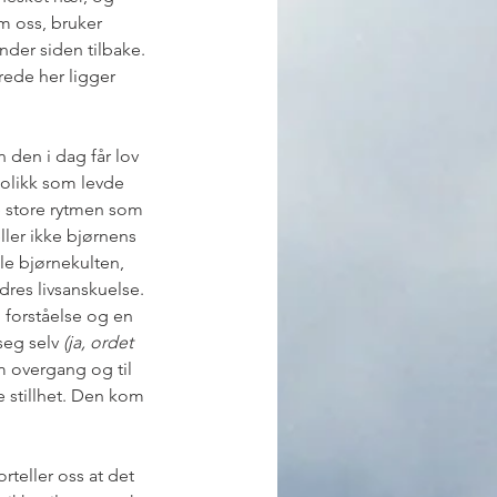
m oss, bruker 
nder siden tilbake. 
rede her ligger 
 den i dag får lov 
mbolikk som levde 
e store rytmen som 
ller ikke bjørnens 
le bjørnekulten, 
res livsanskuelse. 
 forståelse og en 
eg selv 
(ja, ordet 
om overgang og til 
e stillhet. Den kom 
rteller oss at det 