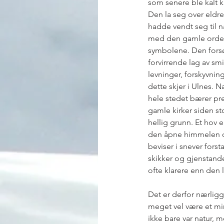
som senere ble kalt kr
Den la seg over eldre
hadde vendt seg til n
med den gamle orden
symbolene. Den forsøk
forvirrende lag av sm
levninger, forskyvnin
dette skjer i Ulnes. 
hele stedet bærer pre
gamle kirker siden st
hellig grunn. Et hov 
den åpne himmelen og
beviser i snever fors
skikker og gjenstande
ofte klarere enn den 
Det er derfor nærligg
meget vel være et min
ikke bare var natur, 