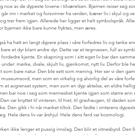
g noe av de dypeste lovene i tilværelsen. Bjørnen reiser seg so
år inn i mørket og forsvinner fra verden, bærer liv i skjul og ve
og trer frem igjen. Allerede her ligger et helt symbolspråk. Alle
or bjørnen ikke bare kunne fryktes, men æres.
å ha hatt en langt dypere plass i våre forfedres liv og tanke enn
ke bare et dyr blant andre dyr. Dette var et tegnvesen, full av sy
 fordedre kjente. En skapning som i sitt eget liv bar den samm
nder: mørke, dvale, skjult liv, gjenkomst, nytt liv. Derfor ble he
t som bare natur. Den ble sett som mening. Her ser vi den gam
museumsord, men som en virkelig og alvorlig del av våre forfed
m et avgrenset system, men som en dyp aktelse, en eldre hellig
rnen bar noe i seg som mennesket kjente igjen som større enn s
 Den var knyttet til vinteren, til hiet, til gravhaugen, til døden s
ke. Den gikk i hi når mørket tiltok. Den fødte i vinterens dypest
teg. Hele dens liv var årshjul. Hele dens ferd var kosmologi.
irken ikke lenger et pussig innslag. Den blir et vitnesbyrd. Den fo