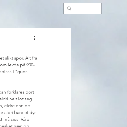
 slikt spor. Alt fra 
 som levde på 900-
rsplass i "guds 
an forklares bort 
ldri helt lot seg 
n, eldre enn de 
 aldri bare et dyr. 
t må sies. Våre 
nnesket nær, og 