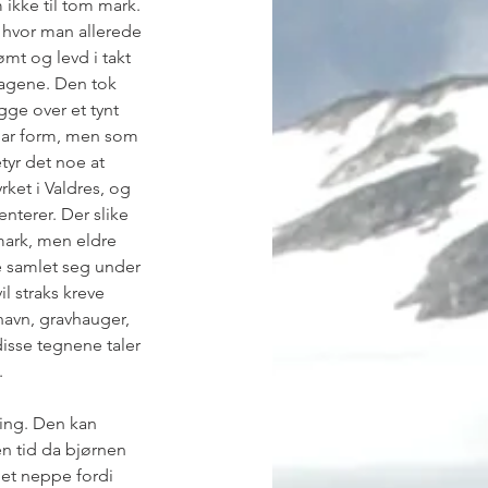
 ikke til tom mark. 
r hvor man allerede 
mt og levd i takt 
agene. Den tok 
gge over et tynt 
klar form, men som 
tyr det noe at 
rket i Valdres, og 
nterer. Der slike 
mark, men eldre 
de samlet seg under 
 straks kreve 
navn, gravhauger, 
disse tegnene taler 
.
ing. Den kan 
en tid da bjørnen 
det neppe fordi 