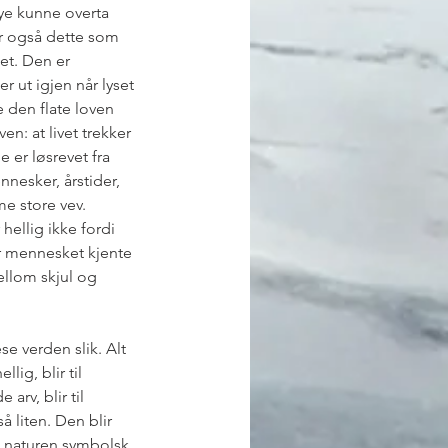
nye kunne overta 
r også dette som 
et. Den er 
 ut igjen når lyset 
e den flate loven 
n: at livet trekker 
e er løsrevet fra 
nnesker, årstider, 
e store vev. 
ellig ikke fordi 
r mennesket kjente 
llom skjul og 
se verden slik. Alt 
lig, blir til 
arv, blir til 
 liten. Den blir 
e naturen symbolsk 