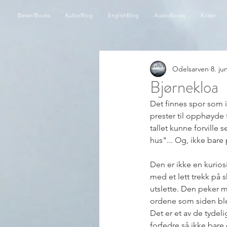
Bøker/Books
KulturBlog
EnglishBlog
AudioBooks
Kilder
Odelsarven
8. jun
Bjørnekloa
Det finnes spor som ik
prester til opphøyde 
tallet kunne forville s
hus"... Og, ikke bare 
Den er ikke en kuriosi
med et lett trekk på s
utslette. Den peker m
ordene som siden ble l
Det er et av de tydeli
forfedre så ikke bare