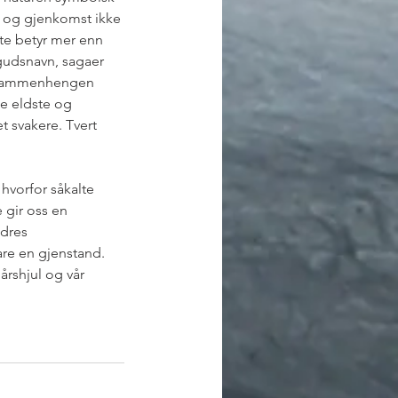
t og gjenkomst ikke 
te betyr mer enn 
 gudsnavn, sagaer 
se sammenhengen 
de eldste og 
t svakere. Tvert 
 hvorfor såkalte 
 gir oss en 
dres 
are en gjenstand. 
årshjul og vår 