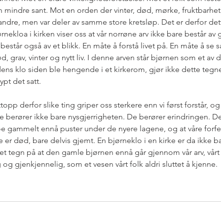
n mindre sant. Mot en orden der vinter, død, mørke, fruktbarhe
randre, men var deler av samme store kretsløp. Det er derfor det
ørnekloa i kirken viser oss at vår norrøne arv ikke bare består av
 består også av et blikk. En måte å forstå livet på. En måte å 
d, grav, vinter og nytt liv. I denne arven står bjørnen som et av 
ens klo siden ble hengende i et kirkerom, gjør ikke dette tegne
ypt det satt.
opp derfor slike ting griper oss sterkere enn vi først forstår, og
e berører ikke bare nysgjerrigheten. De berører erindringen. De
e gammelt ennå puster under de nyere lagene, og at våre forfe
e er død, bare delvis gjemt. En bjørneklo i en kirke er da ikke b
 et tegn på at den gamle bjørnen ennå går gjennom vår arv, vårt 
 og gjenkjennelig, som et vesen vårt folk aldri sluttet å kjenne.