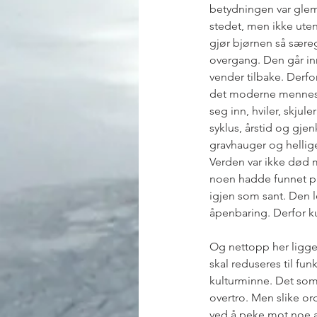
betydningen var glemt
stedet, men ikke ute
gjør bjørnen så særege
overgang. Den går inn
vender tilbake. Derfor
det moderne mennesket 
seg inn, hviler, skjul
syklus, årstid og gjen
gravhauger og hellige
Verden var ikke død m
noen hadde funnet på
igjen som sant. Den 
åpenbaring. Derfor k
Og nettopp her ligger 
skal reduseres til funk
kulturminne. Det som e
overtro. Men slike or
ved å peke mot noe an