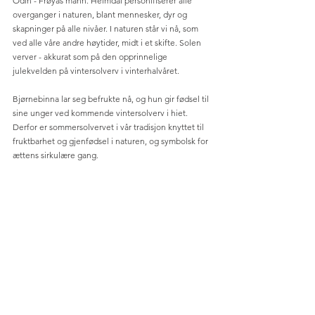
Odin - Frøyas mann. Heimdal personifiserer alle 
overganger i naturen, blant mennesker, dyr og 
skapninger på alle nivåer. I naturen står vi nå, som 
ved alle våre andre høytider, midt i et skifte. Solen 
verver - akkurat som på den opprinnelige 
julekvelden på vintersolverv i vinterhalvåret. 
Bjørnebinna lar seg befrukte nå, og hun gir fødsel til 
sine unger ved kommende vintersolverv i hiet. 
Derfor er sommersolvervet i vår tradisjon knyttet til 
fruktbarhet og gjenfødsel i naturen, og symbolsk for 
ættens sirkulære gang.