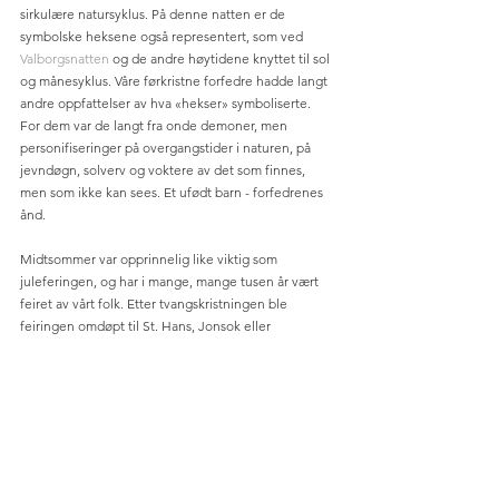
sirkulære natursyklus. På denne natten er de 
symbolske heksene også representert, som ved 
Valborgsnatten
 og de andre høytidene knyttet til sol 
og månesyklus. Våre førkristne forfedre hadde langt 
andre oppfattelser av hva «hekser» symboliserte. 
For dem var de langt fra onde demoner, men 
personifiseringer på overgangstider i naturen, på 
jevndøgn, solverv og voktere av det som finnes, 
men som ikke kan sees. Et ufødt barn - forfedrenes 
ånd. 
Midtsommer var opprinnelig like viktig som 
juleferingen, og har i mange, mange tusen år vært 
feiret av vårt folk. Etter tvangskristningen ble 
feiringen omdøpt til St. Hans, Jonsok eller 
Johannesvake, og dedikert den til den jødiske 
døperen Johannes, som i følge de abrahamittiske 
monoteistiske skrifter var en reisende predikant som 
fikk underkastende folk til å ta i mot dåp som 
«renselse for sine synder». Dagen ble fastsatt i den 
gregorianske kalender til 24. juni (natt til 24), akkurat 
som vår hedenske jul ble fastsatt til 24. desember, og 