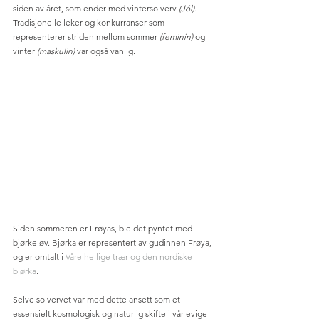
siden av året, som ender med vintersolverv 
(Jól)
. 
Tradisjonelle leker og konkurranser som 
representerer striden mellom sommer 
(feminin) 
og 
vinter 
(maskulin) 
var også vanlig.
Siden sommeren er Frøyas, ble det pyntet med 
bjørkeløv. Bjørka er representert av gudinnen Frøya, 
og er omtalt i 
Våre hellige trær og den nordiske 
bjørka
.
Selve solvervet var med dette ansett som et 
essensielt kosmologisk og naturlig skifte i vår evige 