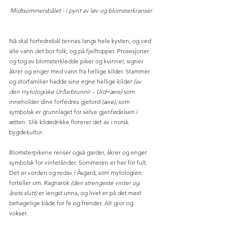
Midtsommersbålet - i pynt av løv og blomsterkranser
Nå skal forfedrebål tennes langs hele kysten, og ved 
alle vann det bor folk, og på fjelltopper. Prosesjoner 
og tog av blomsterkledde piker og kvinner, signer 
åkrer og enger med vann fra hellige kilder. Stammer 
og storfamilier hadde sine egne hellige kilder 
(av 
den mytologiske Urðarbrunnír – Urd=ære)
 som 
inneholder dine forfedres gjetord 
(ære)
, som 
symbolsk er grunnlaget for selve gjenfødelsen i 
ætten. Slik kildedrikke florerer det av i norsk 
bygdekultur. 
Blomsterpikene renser også garder, åkrer og enger 
symbolsk for vinterånder. Sommeren er her for fult. 
Det er «orden og reda» i Åsgard, som mytologien 
forteller om. Ragnarok 
(den strengeste vinter og 
årets slutt) 
er lengst unna, og livet er på det mest 
behagelige både for fe og frender. Alt gror og 
vokser. 