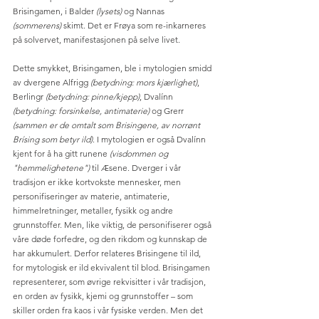
Brisingamen, i Balder 
(lysets)
 og Nannas 
(sommerens) 
skimt. Det er Frøya som re-inkarneres 
på solvervet, manifestasjonen på selve livet. 
Dette smykket, Brisingamen, ble i mytologien smidd 
av dvergene Alfrigg 
(betydning: mors kjærlighet)
, 
Berlingr 
(betydning: pinne/kjepp)
, Dvalínn 
(betydning: forsinkelse, antimaterie)
 og Grerr 
(sammen er de omtalt som Brisingene, av norrønt 
Brísing som betyr ild)
. I mytologien er også Dvalínn 
kjent for å ha gitt runene 
(visdommen og 
"hemmelighetene")
 til Æsene. Dverger i vår 
tradisjon er ikke kortvokste mennesker, men 
personifiseringer av materie, antimaterie, 
himmelretninger, metaller, fysikk og andre 
grunnstoffer. Men, like viktig, de personifiserer også 
våre døde forfedre, og den rikdom og kunnskap de 
har akkumulert. Derfor relateres Brisingene til ild, 
for mytologisk er ild ekvivalent til blod. Brisingamen 
representerer, som øvrige rekvisitter i vår tradisjon, 
en orden av fysikk, kjemi og grunnstoffer – som 
skiller orden fra kaos i vår fysiske verden. Men det 