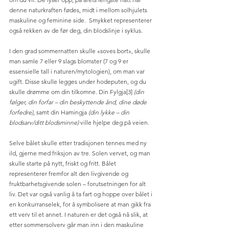
denne naturkraften fødes, midt i mellom solhjulets 
maskuline og feminine side.  Smykket representerer 
også rekken av de før deg, din blodslinje i syklus.  
I den grad sommernatten skulle «soves bort», skulle 
man samle 7 eller 9 slags blomster (7 og 9 er 
essensielle tall i naturen/mytologien), om man var 
ugift. Disse skulle legges under hodeputen, og du 
skulle drømme om din tilkomne. Din Fylgja[3] 
(din 
følger, din forfar – din beskyttende ånd, dine døde 
forfedre)
, samt din Hamingja 
(din lykke – din 
blodsarv/ditt blodsminne)
 ville hjelpe deg på veien.
Selve bålet skulle etter tradisjonen tennes med ny 
ild, gjerne med friksjon av tre. Solen vervet, og man 
skulle starte på nytt, friskt og fritt. Bålet 
representerer fremfor alt den livgivende og 
fruktbarhetsgivende solen – forutsetningen for alt 
liv. Det var også vanlig å ta fart og hoppe over bålet i 
en konkurranselek, for å symbolisere at man gikk fra 
ett verv til et annet. I naturen er det også nå slik, at 
etter sommersolverv går man inn i den maskuline 