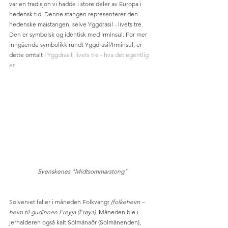
var en tradisjon vi hadde i store deler av Europa i 
hedensk tid. Denne stangen representerer den 
hedenske maistangen, selve Yggdrasil - livets tre. 
Den er symbolsk og identisk med Irminsul. For mer 
inngående symbolikk rundt Yggdrasil/Irminsul, er 
dette omtalt i 
Yggdrasil, livets tre - hva det egentlig 
er. 
 Svenskenes "Midtsommarstong"
Solvervet faller i måneden Folkvangr 
(folkeheim – 
heim til gudinnen Freyja (Frøya)
. Måneden ble i 
jernalderen også kalt Sólmánaðr (Solmånenden), 