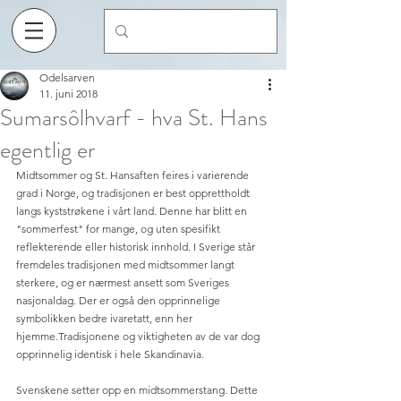
Odelsarven
11. juni 2018
Sumarsôlhvarf - hva St. Hans
egentlig er
Midtsommer og St. Hansaften feires i varierende 
grad i Norge, og tradisjonen er best opprettholdt 
langs kyststrøkene i vårt land. Denne har blitt en 
"sommerfest" for mange, og uten spesifikt 
reflekterende eller historisk innhold. I Sverige står 
fremdeles tradisjonen med midtsommer langt 
sterkere, og er nærmest ansett som Sveriges 
nasjonaldag. Der er også den opprinnelige 
symbolikken bedre ivaretatt, enn her 
hjemme.Tradisjonene og viktigheten av de var dog 
opprinnelig identisk i hele Skandinavia. 
Svenskene setter opp en midtsommerstang. Dette 