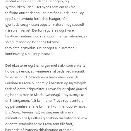
sentral komponent i denne feiringen, og 
symbolikken i den. Det synes som om at våre 
forfedre entret det hellige område rundt, inne i og 
oppå sine avdøde forfedres hauger, når 
gjenfødelsessyklusen oppsto i naturen, og spesielt 
når solen vervet. Derfor reguleres også våre 
høytider i naturen, og i vår opprinnelige kalender, av 
solen, månen og kvinnens faktiske 
forplantningssyklus. De henger alle sammen, i 
kontinuerlig sirkulær prosess. 
Det eksisterer også en urgammel skikk som enkelte 
holder på enda, at kvinnene skal bade ved midnatt. 
Solen er nord i Skandinavia fremdeles oppe da. 
Gudinnen Frøya blir nemlig i naturen og mytologisk 
født på dette tidspunktet. Frøyas far er Njord 
(havet)
, 
og hennes mor er Skade 
(vassdrag)
. Frøyas smykke 
er Brisingamen. Når kvinnene (Frøya representerer 
og personifiserer alle kvinner) kommer opp av havet 
(fra Njord, hennes far)
, og dråpene glimrer i 
midnattsolens lys eller i gjenskinn fra forfedrebålet – 
er dette symbolsk selve Frøya som blir født, 
bærende på verdens sirkulerende ordning – 