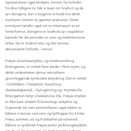
representerer også blodsarv, minnet, fra forfedre - 
fra dine tidligere liv.​ Når vi leser om Snøhvit og de 
syv dvergene, kan vi begynne å forstå hva dette 
eventyret rommer av gammel anskuelse. Dette 
eventyret handler også om re-inkarnasjon av en 
forfar/formor, dvergene er Snøhvits syv respektive 
barneår, før die perioden er over og melketennene 
felles. De er Snøhvit selv, og alle hennes 
akkumulerte forfedre, i henne. 
Frøyas «kosmossmykke» og verdensordning 
Brísingamen, er omtalt flere steder i flere myter, og 
dette understreker denne rekvisittens 
grunnleggende symbolske betydning. Det er omtalt 
i Sorletåtten i Flatøybok, Haustlong i 
Skaldarskáparmál, i Gylvagínníng og i Þrymskviða. 
Brísingamen betyr «halsbånd av ild». Frøyas smykke 
er ikke bare relatert til kosmologi, solsyklus og 
livgivende ild, men personifiserer også rekken av 
bålene vi tenner ved vann og fjelltopper for å hilse 
Frøya, sommer, sol og fruktbarhet på solvervet. 
Bålene er symbolsk Frøyas perler på Brisingsmykket, 
om du vil. De lyser opp, på årets lengste natt når 