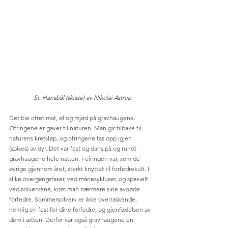
 St. Hansbål (skisse) av Nikolai Astrup
Det ble ofret mat, øl og mjød på gravhaugene. 
Ofringene er gaver til naturen. Man gir tilbake til 
naturens kretsløp, og ofringene tas opp igjen 
(spises) av dyr. Det var fest og dans på og rundt 
gravhaugene hele natten. Feiringen var, som de 
øvrige gjennom året, sterkt knyttet til forfedrekult. I 
slike overgangsfaser, ved månesykluser, og spesielt 
ved solvervene, kom man nærmere sine avdøde 
forfedre. Sommersolverv er ikke overraskende, 
nemlig en fest for dine forfedre, og gjenfødelsen av 
dem i ætten. Derfor var også gravhaugene en 