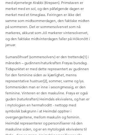
med stjernetegn Krabbi (Krepsen). Primstaven er 
merket med en sol, og den påfølgende dagen er 
merket med et timeglass. Feiringen er ikke det 
samme som midtsommerdagen, den faktiske midten 
på sommeren. Det er sommersolvervet som nå 
markeres, akkurat som Jól markerer vintersolvervet, 
og den faktiske midtvinterdagen faller på Hókonótt i 
januar.
Sumarsôlhvarf (sommersolverv) er den trettende[1] i 
måneden – gudinnen/naturkraften Frøyas bursdag. 
Tidspunktet er med dette representert av gudinnen 
for den feminine siden av kjærlighet, menns 
representative hustruer[2], sommer, varme og lys. 
Sommersiden man er inne i sesongmessig, er den 
feminine. Vinteren er den maskuline. Frøya er også 
guden (naturkraften) Heimdals ekvivalens, og han er 
i mytologien en hermafroditt - nettopp med 
symbolsk bakgrunn i at Heimdal opptrer i 
overgangsritene, mellom maskulin og feminin. 
Heimdal representerer og personifiserer nå den 
maskuline siden, og er en mytologisk ekvivalens til 