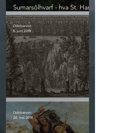
Sumarsôlhvarf - hva St. Hans
egentlig er
Odelsarven
6. juni 2018
Ættenuten
Odelsarven
20. mai 2018