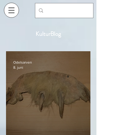
KulturBlog
Odelsarven
8. juni