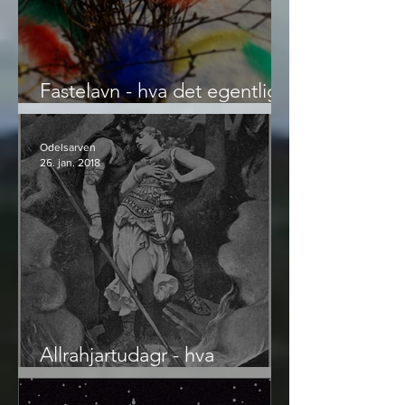
Fastelavn - hva det egentlig
er
Odelsarven
26. jan. 2018
Allrahjartudagr - hva
Valentinsdagen egentlig er