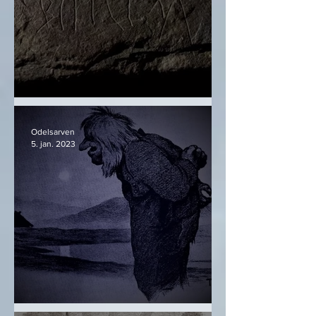
Svingerudsteinen
Odelsarven
5. jan. 2023
Sólin styrkist - Eldbjörg