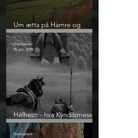
Um ætta på Hamre og
namneskikken
Odelsarven
16. jan. 2018
Hélhestr - hva Kyndilsmesse
og Kirkehest egentlig er
Odelsarven