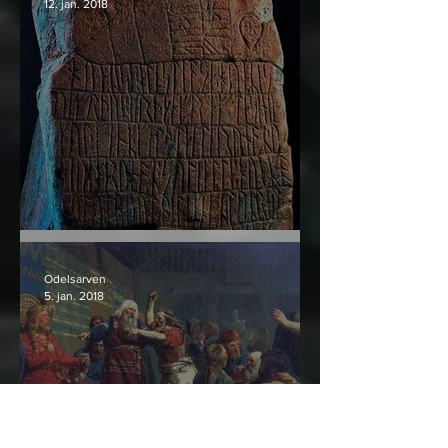
12. jan. 2018
Týrsteinen og runene der
Odelsarven
5. jan. 2018