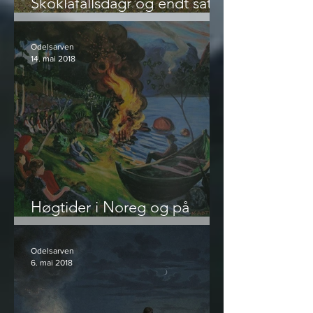
Skóklafallsdagr og endt såtid
- hva pinsen egentlig er
Odelsarven
14. mai 2018
Høgtider i Noreg og på
Island - Vårfest og Jonsok
Odelsarven
6. mai 2018