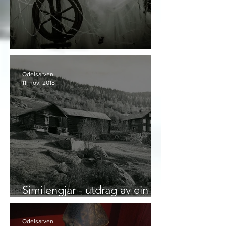
Vårt slektskap til Vedaene
Odelsarven
11. nov. 2018
Similengjar - utdrag av ein
gards- og ættesoga
Odelsarven