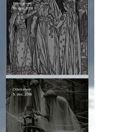
Odelsarven
16. des. 2018
Þórr og hva han er
Odelsarven
5. des. 2018