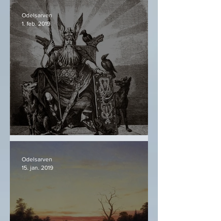
Odelsarven
1. feb. 2019
Óðinn og hva han er
Odelsarven
15. jan. 2019