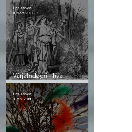
Odelsarven
8. mars 2018
Vârjafndøgri - hva
Bendiksmesse og Jamvår
egentlig er
Odelsarven
3. feb. 2018