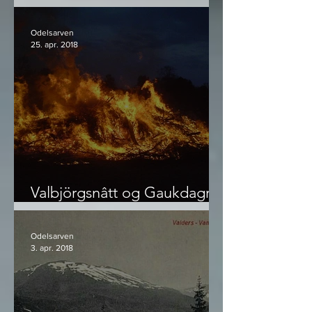
Stavenjord
Odelsarven
25. apr. 2018
Valbjörgsnâtt og Gaukdagr -
hva 1. mai egentlig er
Odelsarven
3. apr. 2018