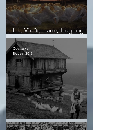
Lík, Vörðr, Hamr, Hugr og
Önd
Odelsarven
19. des. 2018
Navnforskningens skatter