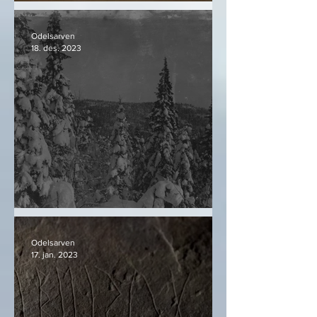
Bjørnekloa
Odelsarven
18. des. 2023
Snø og granskog
Odelsarven
17. jan. 2023