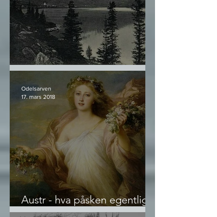
Norrøn Livskunst - utdrag #2
Odelsarven
17. mars 2018
Austr - hva påsken egentlig
er