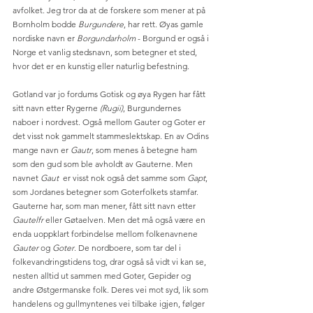
avfolket. Jeg tror da at de forskere som mener at på 
Bornholm bodde 
Burgundere
, har rett. Øyas gamle 
nordiske navn er 
Borgundarholm
 - Borgund er også i 
Norge et vanlig stedsnavn, som betegner et sted, 
hvor det er en kunstig eller naturlig befestning.
Gotland var jo fordums Gotisk og øya Rygen har fått 
sitt navn etter Rygerne 
(Rugii)
, Burgundernes 
naboer i nordvest. Også mellom Gauter og Goter er 
det visst nok gammelt stammeslektskap. En av Odins 
mange navn er 
Gautr
, som menes å betegne ham 
som den gud som ble avholdt av Gauterne. Men 
navnet 
Gaut
  er visst nok også det samme som 
Gapt
, 
som Jordanes betegner som Goterfolkets stamfar. 
Gauterne har, som man mener, fått sitt navn etter 
Gautelfr
 eller Gøtaelven. Men det må også være en 
enda uoppklart forbindelse mellom folkenavnene 
Gauter
 og 
Goter
. De nordboere, som tar del i 
folkevandringstidens tog, drar også så vidt vi kan se, 
nesten alltid ut sammen med Goter, Gepider og 
andre Østgermanske folk. Deres vei mot syd, lik som 
handelens og gullmyntenes vei tilbake igjen, følger 