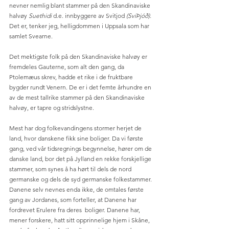
nevner nemlig blant stammer på den Skandinaviske 
halvøy 
Suethidi
 d.e. innbyggere av Svitjod 
(SvíÞjóð). 
Det er, tenker jeg, helligdommen i Uppsala som har 
samlet Svearne. 
Det mektigste folk på den Skandinaviske halvøy er 
fremdeles Gauterne, som alt den gang, da 
Ptolemæus skrev, hadde et rike i de fruktbare 
bygder rundt Venern. De er i det femte århundre en 
av de mest tallrike stammer på den Skandinaviske 
halvøy, er tapre og stridslystne. 
Mest har dog folkevandingens stormer herjet de 
land, hvor danskene fikk sine boliger. Da vi første 
gang, ved vår tidsregnings begynnelse, hører om de 
danske land, bor det på Jylland en rekke forskjellige 
stammer, som synes å ha hørt til dels de nord 
germanske og dels de syd germanske folkestammer. 
Danene selv nevnes enda ikke, de omtales første 
gang av Jordanes, som forteller, at Danene har 
fordrevet Erulere fra deres  boliger. Danene har, 
mener forskere, hatt sitt opprinnelige hjem i Skåne, 