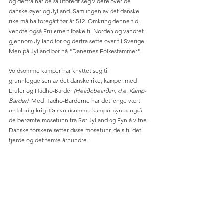
og derfra har de så utbredt seg videre over de 
danske øyer og Jylland. Samlingen av det danske 
rike må ha foregått før år 512. Omkring denne tid, 
vendte også Erulerne tilbake til Norden og vandret 
gjennom Jylland for og derfra sette over til Sverige. 
Men på Jylland bor nå "Danernes Folkestammer". 
Voldsomme kamper har knyttet seg til 
grunnleggelsen av det danske rike, kamper med 
Eruler og Hadho-Barder
 (Heaðobearðan, d.e. Kamp-
Barder). 
Med Hadho-Barderne har det lenge vært 
en blodig krig. Om voldsomme kamper synes også 
de berømte mosefunn fra Sør-Jylland og Fyn å vitne. 
Danske forskere setter disse mosefunn dels til det 
fjerde og det femte århundre. 