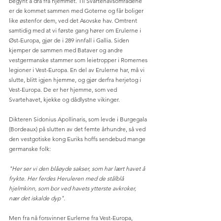
begynt å dra fra hjemmet. Til Svartehavsområdene 
er de kommet sammen med Goterne og får boliger 
like østenfor dem, ved det Asovske hav. Omtrent 
samtidig med at vi første gang hører om Erulerne i 
Øst-Europa, gjør de i 289 innfall i Gallia. Siden 
kjemper de sammen med Bataver og andre 
vestgermanske stammer som leietropper i Romernes 
legioner i Vest-Europa. En del av Erulerne har, må vi 
slutte, blitt igjen hjemme, og gjør derfra herjetog i 
Vest-Europa. De er her hjemme, som ved 
Svartehavet, kjekke og dådlystne vikinger. 
Dikteren Sidonius Apollinaris, som levde i Burgegala 
(Bordeaux) på slutten av det femte århundre, så ved 
den vestgotiske kong Euriks hoffs sendebud mange 
germanske folk:
"Her ser vi den blåøyde sakser, som har lært havet å 
frykte. Her ferdes Heruleren med de stålblå 
hjelmkinn, som bor ved havets ytterste avkroker, 
nær det iskalde dyp".
Men fra nå forsvinner Eurlerne fra Vest-Europa, 