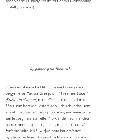
syd Sverige er stadig utsatt for fienders voldsomme 
innfall (Jordanes). 
 Bygdeborg fra Telemark.
Svearnes rike må ha blitt til før vår tidsregnings 
begynnelse. Tacitus taler jo om "Svearnes Stater" 
(Suionum civitates)
 midt i Oceanet og om deres 
flåter som hersker i Østersjøen. I de århundrer som 
er gått mellom Tacitus og Jordanes, må Svearne ha 
samlet seg fra stater eller "folklande", som landets 
gamle inndeling kaltes, til et samlet rike - det våre 
forfedre kalte 
Þjóð
; Svitjod, som har omfattet 
bygdene både nord og syd for Mälaren. Jordanes 