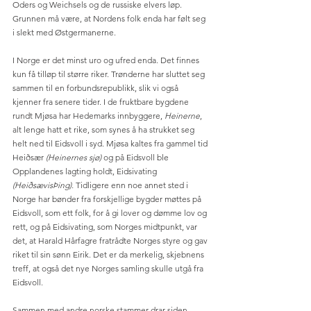
Oders og Weichsels og de russiske elvers løp. 
Grunnen må være, at Nordens folk enda har følt seg 
i slekt med Østgermanerne. 
I Norge er det minst uro og ufred enda. Det finnes 
kun få tilløp til større riker. Trønderne har sluttet seg 
sammen til en forbundsrepublikk, slik vi også 
kjenner fra senere tider. I de fruktbare bygdene 
rundt Mjøsa har Hedemarks innbyggere, 
Heinerne
, 
alt lenge hatt et rike, som synes å ha strukket seg 
helt ned til Eidsvoll i syd. Mjøsa kaltes fra gammel tid 
Heiðsær 
(Heinernes sjø) 
og på Eidsvoll ble 
Opplandenes lagting holdt, Eidsivating 
(HeiðsævisÞing). 
Tidligere enn noe annet sted i 
Norge har bønder fra forskjellige bygder møttes på 
Eidsvoll, som ett folk, for å gi lover og dømme lov og 
rett, og på Eidsivating, som Norges midtpunkt, var 
det, at Harald Hårfagre fratrådte Norges styre og gav 
riket til sin sønn Eirik. Det er da merkelig, skjebnens 
treff, at også det nye Norges samling skulle utgå fra 
Eidsvoll. 
Sammen med andre norske stammer drar siden 