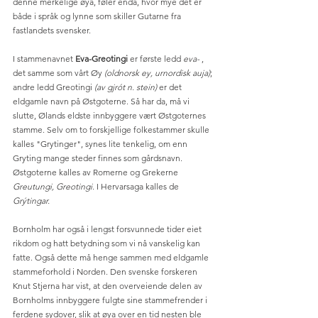
denne merkelige øya, føler enda, hvor mye det er 
både i språk og lynne som skiller Gutarne fra 
fastlandets svensker. 
I stammenavnet 
Eva-Greotingi 
er første ledd 
eva-
 , 
det samme som vårt Øy 
(oldnorsk ey, urnordisk auja)
; 
andre ledd Greotingi 
(av gjrót n. stein) 
er det 
eldgamle navn på Østgoterne. Så har da, må vi 
slutte, Ølands eldste innbyggere vært Østgoternes 
stamme. Selv om to forskjellige folkestammer skulle 
kalles "Grytinger", synes lite tenkelig, om enn 
Gryting mange steder finnes som gårdsnavn. 
Østgoterne kalles av Romerne og Grekerne 
Greutungi, Greotingi
. I Hervarsaga kalles de 
Grýtingar.
Bornholm har også i lengst forsvunnede tider eiet 
rikdom og hatt betydning som vi nå vanskelig kan 
fatte. Også dette må henge sammen med eldgamle 
stammeforhold i Norden. Den svenske forskeren 
Knut Stjerna har vist, at den overveiende delen av 
Bornholms innbyggere fulgte sine stammefrender i 
ferdene sydover, slik at øya over en tid nesten ble 