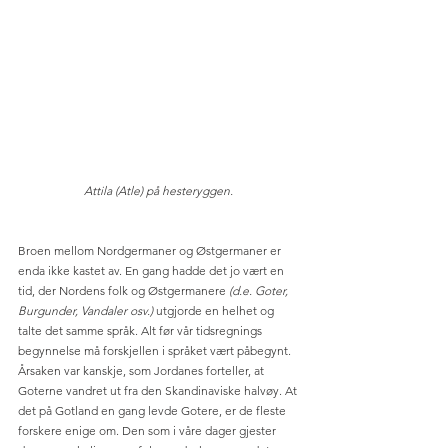
Attila (Atle) på hesteryggen. 
Broen mellom Nordgermaner og Østgermaner er 
enda ikke kastet av. En gang hadde det jo vært en 
tid, der Nordens folk og Østgermanere 
(d.e. Goter, 
Burgunder, Vandaler osv.)
 utgjorde en helhet og 
talte det samme språk. Alt før vår tidsregnings 
begynnelse må forskjellen i språket vært påbegynt. 
Årsaken var kanskje, som Jordanes forteller, at 
Goterne vandret ut fra den Skandinaviske halvøy. At 
det på Gotland en gang levde Gotere, er de fleste 
forskere enige om. Den som i våre dager gjester 