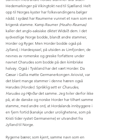
Hedemarkinger på Vikingtokt ned til Sjælland. Helt 
opp til Norges kyster har folkevandingens bølger 
nådd. I sydøst har Raumerne vunnet et navn som en 
krigersk stamme. Kamp-Raumer 
(HeaÞo-Reamas) 
kaller det anglo-saksiske diktet Wídsíð dem. I det 
sydvestlige Norge bodde, blandt andre stammer, 
Horder og Ryger. Men Horder bodde også på 
Jylland, i Hardesyssel, på utsiden av Limfjorden; de 
nevnes av romerske og greske forfattere under 
navnet Charudes som bodde på den kimbriske 
halvøy. Også i Tyskland har det vært Horder. Da 
Cæsar i Gallia møtte Germanerkongen Ariovist, var 
det blant mange stammer i denne hæren også 
Harudes (
Horder)
. Språklig sett er 
Charudes, 
Harudes og Hǫrðar 
det samme. Jeg tviler derfor ikke 
på, at de danske og norske Horder har tilhørt samme 
stamme, med andre ord, at Hordalands innbyggere i 
en fjern fortid (kanskje under urolighetene, som på 
Kristi tider rystet Germanerne) er utvandret fra 
Jylland til Norge. 
Rygerne bærer, som kjent, samme navn som en 