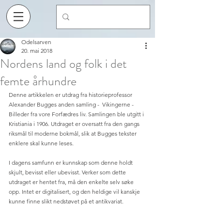
Odelsarven
20. mai 2018
Nordens land og folk i det
femte århundre
Denne artikkelen er utdrag fra historieprofessor 
Alexander Bugges anden samling -  Vikingerne - 
Billeder fra vore Forfædres liv. Samlingen ble utgitt i 
Kristiania i 1906. Utdraget er oversatt fra den gangs 
riksmål til moderne bokmål, slik at Bugges tekster 
enklere skal kunne leses. 
I dagens samfunn er kunnskap som denne holdt 
skjult, bevisst eller ubevisst. Verker som dette 
utdraget er hentet fra, må den enkelte selv søke 
opp. Intet er digitalisert, og den heldige vil kanskje 
kunne finne slikt nedstøvet på et antikvariat. 