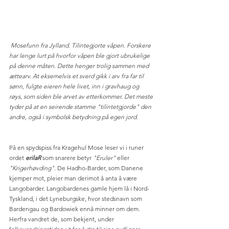
 Mosefunn fra Jylland. Tilintegjorte våpen. Forskere 
har lenge lurt på hvorfor våpen ble gjort ubrukelige 
på denne måten. Dette henger trolig sammen med 
ættearv. At eksemelvis et sverd gikk i arv fra far til 
sønn, fulgte eieren hele livet, inn i gravhaug og 
røys, som siden ble arvet av etterkommer. Det meste 
tyder på at en seirende stamme "tilintetgjorde" den 
andre, også i symbolsk betydning på egen jord.
På en spydspiss fra Kragehul Mose leser vi i runer 
ordet 
erilaR 
som snarere betyr 
"Eruler" 
eller 
"Krigerhøvding"
. De Hadho-Barder, som Danene 
kjemper mot, pleier man derimot å anta å være 
Langobarder. Langobardenes gamle hjem lå i Nord-
Tyskland, i det Lyneburgske, hvor stedsnavn som 
Bardengau og Bardowiek ennå minner om dem. 
Herfra vandret de, som bekjent, under 