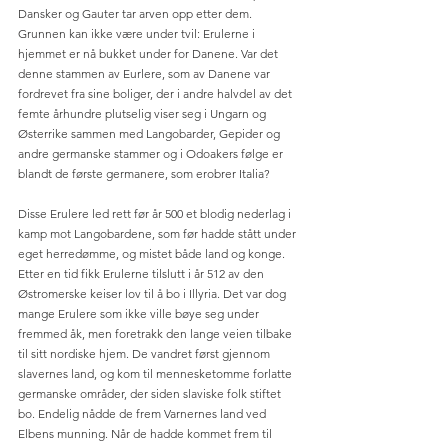
Dansker og Gauter tar arven opp etter dem. 
Grunnen kan ikke være under tvil: Erulerne i 
hjemmet er nå bukket under for Danene. Var det 
denne stammen av Eurlere, som av Danene var 
fordrevet fra sine boliger, der i andre halvdel av det 
femte århundre plutselig viser seg i Ungarn og 
Østerrike sammen med Langobarder, Gepider og 
andre germanske stammer og i Odoakers følge er 
blandt de første germanere, som erobrer Italia?
Disse Erulere led rett før år 500 et blodig nederlag i 
kamp mot Langobardene, som før hadde stått under 
eget herredømme, og mistet både land og konge. 
Etter en tid fikk Erulerne tilslutt i år 512 av den 
Østromerske keiser lov til å bo i Illyria. Det var dog 
mange Erulere som ikke ville bøye seg under 
fremmed åk, men foretrakk den lange veien tilbake 
til sitt nordiske hjem. De vandret først gjennom 
slavernes land, og kom til mennesketomme forlatte 
germanske områder, der siden slaviske folk stiftet 
bo. Endelig nådde de frem Varnernes land ved 
Elbens munning. Når de hadde kommet frem til 