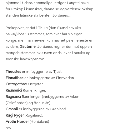
hjemme i tidens hemmelige intriger. Langt tilbake 
for Prokop i kunnskap, dannelse og verdensklokskap 
står den latinske skribenten Jordanes...
Prokop vet, at det i Thule (den Skandinaviske 
halvøy) bor 13 stammer, som hver har sin egen 
konge; men han nevner kun navnet på en eneste en 
av dem, 
Gauterne
. Jordanes regner derimot opp en 
mengde stammer, hvis navn enda lever i norske og 
svenske landskapsnavn. 
Theustes
 er innbyggerne av Tjust.
Finnaithae
 er innbyggerne av Finnveden.
Ostrogothae
 Østgøter.
Raumarici
 Romerikinger.
Ragnarici 
Ranrikinger (innbyggerne av Viken 
(Oslofjorden) og Bohuslän).
Grannii
 er innbyggerne av Grenland.
Rugi Ryger
 (Rogaland).
Arothi Horder
 (Hordaland) 
osv...