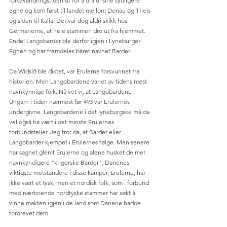
folkevandringstiden ut for å dra til sine sydligere 
egne og kom først til landet mellom Donau og Theis 
og siden til Italia. Det var dog aldri skikk hos 
Germanerne, at hele stammen dro ut fra hjemmet. 
Endel Langobarder ble derfor igjen i Lyneburger-
Egnen og har fremdeles båret navnet Barder. 
Da Wídsíð ble diktet, var Erulerne forsvunnet fra 
historien. Men Langobardene var et av tidens mest 
navnkynnige folk. Nå vet vi, at Langobardene i 
Ungarn i tiden nærmest før 493 var Erulernes 
undergivne. Langobardene i det lyneburgske må da 
vel også ha vært i det minste Erulernes 
forbundsfeller. Jeg tror da, at Barder eller 
Langobarder kjempet i Erulernes følge. Men senere 
har sagnet glemt Erulerne og alene husket de mer 
navnkyndigere "krigerske Barder". Danenes 
viktigste motstandere i disse kamper, Erulerne, har 
ikke vært et tysk, men et nordisk folk, som i forbund 
med nærboende nordtyske stammer har søkt å 
vinne makten igjen i de land som Danene hadde 
fordrevet dem.    