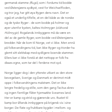
germansk stamme 
(Rugii)
, som i fordums tid bodde 
ved Østersjøens sydkyst, vest for Weichselfloden, 
og tror jeg, har gitt øya Rygen dens navn. Det er 
også et underlig tilfelle, at en del både av de norske 
og de tyske Ryger - de som bodde på holmer og 
øyer utenfor kysten, kaltes Holmryger 
(oldnorsk 
Hólmrygir)
. Rogalands innbyggere må da være en 
del av de gamle Ryger, som bodde ved Østersjøens 
bredder. Når de kom til Norge, vet vi ikke. Men ennå 
på folkevandingens tid, kan ikke Ryger og Horder ha 
glemt sitt slektskap med sydligere boende stammer. 
Ellers kan vi ikke forstå at det nettopp er folk fra 
disses egne, som tar del i ferdene mot syd. 
Norge ligger dog i den ytterste utkant av den store 
bevegelsen, Sverige og Danmark er derimot midt 
oppe i folkevandringens malstrøm. Det er ikke 
lengre fredelig og stille, som den gang Tacitus skrev 
og ingen fientlige flåter hjemsøkte Svearnes land. 
Her er kamp og strid og gjærende uro. Rustet til 
kamp bor Ølands innbyggere på krigersk vis i sine 
borger. De flate og fruktbare bygder i mellom- og 