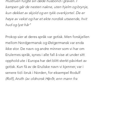
Hustruen fulgte sin døde husbond i graven. I 
kampen går de nesten nakne, uten hjelm og brynje, 
kun dekket av skjold og en tykk overkjortel. De er 
høye av vekst og har et ekte nordisk utseende, hvit 
hud og lyst hår"
Prokop sier at deres språk var gotisk. Men forskjellen 
mellom Nordgermansk og Østgermansk var enda 
ikke stor. De navn og andre minner som vi har om 
Erulernes språk, synes i alle fall å vise at under sitt 
opphold ute i Europa har det blitt sterkt påvirket av 
gotisk. Kun få av de Eruliske navn vi kjenner, var i 
senere tid i bruk i Norden, for eksempel Rodulf 
(Rolf)
, Aruth 
(av oldnorsk Hǫrðr, enn mann fra 
Hordaland) 
og Hariso 
(beslektet med hersir, en 
Herse). 
 Andre Erulernavn stemmer mer overens 
med de navn som er brukt i mellom Europa, men det 
er jo vel kjent hvor forandret navneskikken ble i 
vikingtiden.
Erulerne styres av konger og hærførere. Men deres 
samfunnsinnretning synes underlig ufullkommen. 
De adlyder ingen, forruten den de selv har valgt. 