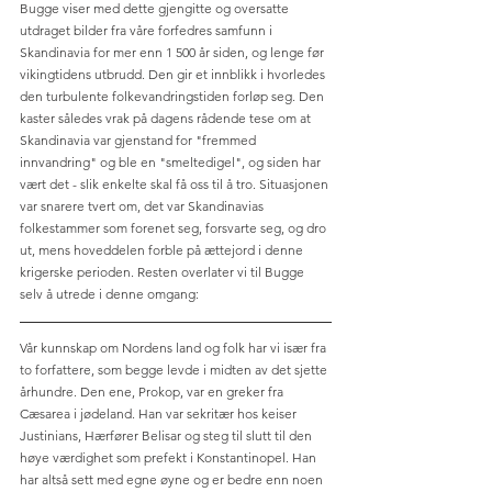
Bugge viser med dette gjengitte og oversatte 
utdraget bilder fra våre forfedres samfunn i 
Skandinavia for mer enn 1 500 år siden, og lenge før 
vikingtidens utbrudd. Den gir et innblikk i hvorledes 
den turbulente folkevandringstiden forløp seg. Den 
kaster således vrak på dagens rådende tese om at 
Skandinavia var gjenstand for "fremmed 
innvandring" og ble en "smeltedigel", og siden har 
vært det - slik enkelte skal få oss til å tro. Situasjonen 
var snarere tvert om, det var Skandinavias 
folkestammer som forenet seg, forsvarte seg, og dro 
ut, mens hoveddelen forble på ættejord i denne 
krigerske perioden. Resten overlater vi til Bugge 
selv å utrede i denne omgang:
Vår kunnskap om Nordens land og folk har vi især fra 
to forfattere, som begge levde i midten av det sjette 
århundre. Den ene, Prokop, var en greker fra 
Cæsarea i jødeland. Han var sekritær hos keiser 
Justinians, Hærfører Belisar og steg til slutt til den 
høye værdighet som prefekt i Konstantinopel. Han 
har altså sett med egne øyne og er bedre enn noen 