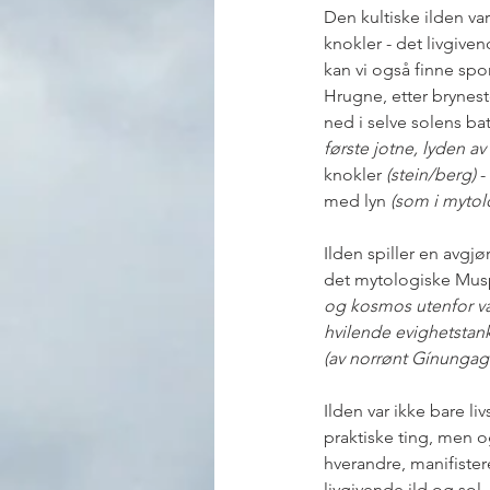
Den kultiske ilden va
knokler - det livgive
kan vi også finne sp
Hrugne, etter brynest
ned i selve solens batte
første jotne, lyden a
knokler
 (stein/berg)
 -
med lyn
 (som i mytol
Ilden spiller en avgjø
det mytologiske Mus
og kosmos utenfor vå
hvilende evighetstan
(av norrønt Gínungag
Ilden var ikke bare li
praktiske ting, men og
hverandre, manifister
livgivende ild og sol,