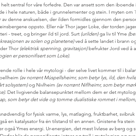
r helt sentral for våre forfedre. Den var ansett som den iboende 
nde i hele naturen, både i grunnelementer og stein. I myten om 
or av denne anskuelsen, der ilden formidles gjennom den perso
einsbergene oppsto. Eller når Thor jager Loke, der torden jager 
ri - treet, og bringer ild til jord. Surt 
(urilden)
 ga liv til Yme 
(be
v kreasjonen av solen og planetene)
 ved å sette landet i brann 
 der Thor 
(elektrisk spenning, gravitasjon)
 befrukter Jord ved å
ogien er personifisert som Loke)
.  
rende rolle i hele vår mytologi - der selve livet kommer til i ba
pellheim 
(av norrønt Múspellsheimr, som betyr lys, ild, den hvi
rt solsystem)
 og Nivlheim 
(av norrønt Niflheimr, som betyr mørk
ke)
. Det livgivende balansepunktet mellom dem er det mytolo
ap, som betyr det vide og tomme dualistiske rommet i mellom)
vsnødvendig for fysisk varme, lys, matlaging, fruktbarhet, svibruk
så en katalysator fra én tilstand til en annen. Gnistene fra stein 
er også Ymes energi. Ur-energien, det mest livløse av berg og st
 Derfor blir de personifiserte jotner og troll i mytologien og eve