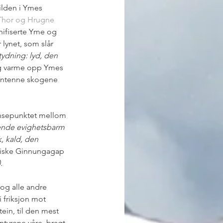
ilden i Ymes 
Thor og Hrugne 
nifiserte Yme og 
lynet, som slår 
tydning: lyd, den 
og varme opp Ymes 
 antenne skogene 
lansepunktet mellom 
lende evighetsbarm 
, kald, den 
giske Ginnungagap 
.
 og alle andre 
i friksjon mot 
ein, til den mest 
ntyrene våre, bragt 