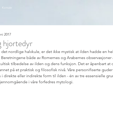
Kontakt
uni 2017
og hjortedyr
å det nordlige halvkule, er det ikke mystisk at ilden hadde en he
t. Beretningene både av Romernes og Arabernes observasjoner av
ltisk tilbedelse av ilden og dens funksjon. Det er åpenbart at 
nnet på et praktisk og filosofisk nivå. Våre personifiserte gude
 i direkte eller indirekte form til ilden - én av tre essensielle g
gjennomgående i våre forfedres mytologi.