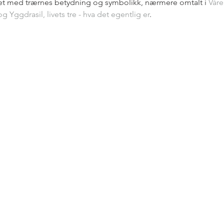
et med trærnes betydning og symbolikk, nærmere omtalt i 
Våre
og 
Yggdrasil, livets tre - hva det egentlig er
.