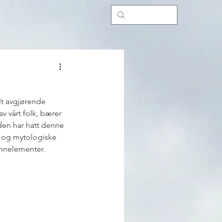
lt avgjørende 
 vårt folk, bærer 
den har hatt denne 
r og mytologiske 
runnelementer. 