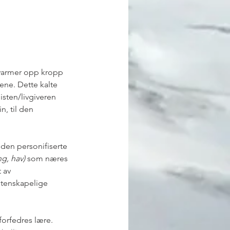
 varmer opp kropp 
ene. Dette kalte 
isten/livgiveren 
n, til den 
t den personifiserte 
g, hav)
 som næres 
 av 
itenskapelige 
forfedres lære. 