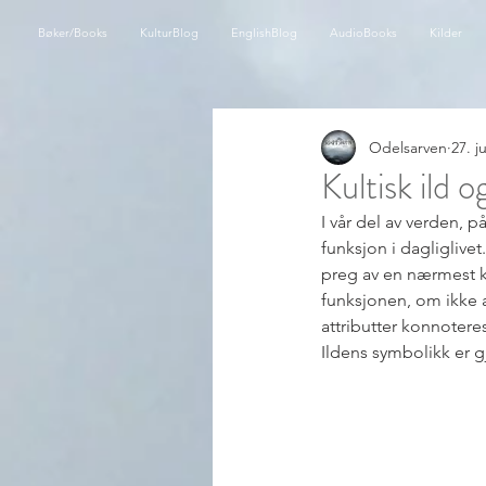
Bøker/Books
KulturBlog
EnglishBlog
AudioBooks
Kilder
Odelsarven
27. j
Kultisk ild 
I vår del av verden, p
funksjon i dagliglive
preg av en nærmest ku
funksjonen, om ikke a
attributter konnoteres
Ildens symbolikk er 