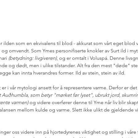
or ilden som en ekvivalens til blod - akkurat som vårt eget blod
iv, og omvendt. Som Ymes personifiserte knokler av Surt ild i myt
nari 
(betydning: livgiveren)
, og er omtalt i Voluspá. Denne livsgn
vende og dødt, men i ulike tilstander. Alt fra den mest "døde" stei
ge kan innta hverandres former. Ild av stein, stein av ild. 
lt er i vår mytologi ansett for å representere varme. Derfor er de
t Auðhumbla, som betyr "mørket før lyset", ubrukt jord, skumrin
tente varmen)
 og videre overfører denne til Yme når liv blir skapt
lansen mellom kulde og varme. Slett ikke ulikt de gjeldende v
ger oss videre inn på hjortedyrenes viktighet og stilling i våre 