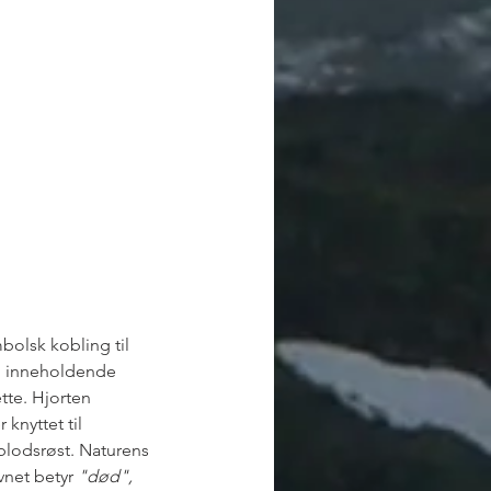
bolsk kobling til 
e", inneholdende 
tte. Hjorten 
r knyttet til 
blodsrøst. Naturens 
net betyr 
"død", 