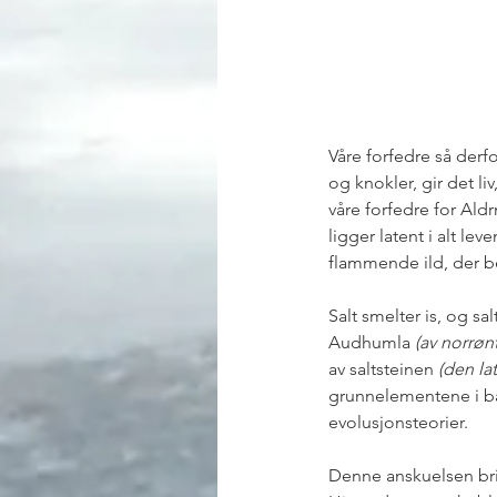
Våre forfedre så derf
og knokler, gir det l
våre forfedre for Aldr
ligger latent i alt le
flammende ild, der beg
Salt smelter is, og sa
Audhumla 
(av norrøn
av saltsteinen 
(den la
grunnelementene i ba
evolusjonsteorier. 
Denne anskuelsen brin