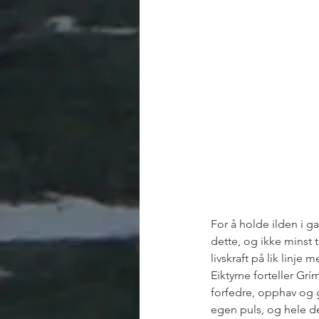
For å holde ilden i g
dette, og ikke minst t
livskraft på lik linje
Eiktyrne forteller Grím
forfedre, opphav og g
egen puls, og hele de