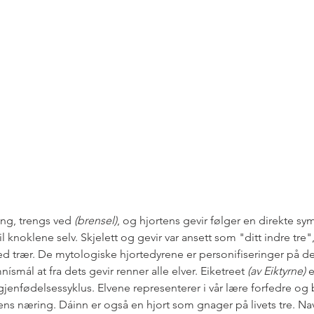
ang, trengs ved 
(brensel)
, og hjortens gevir følger en direkte sym
il knoklene selv. Skjelett og gevir var ansett som "ditt indre tr
 med trær. De mytologiske hjortedyrene er personifiseringer på de
nísmál at fra dets gevir renner alle elver. Eiketreet 
(av Eiktyrne)
 e
jenfødelsessyklus. Elvene representerer i vår lære forfedre og 
ns næring. Dáinn er også en hjort som gnager på livets tre. Nav