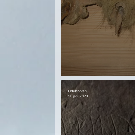
Bjørnekloa
Odelsarven
17. jan. 2023