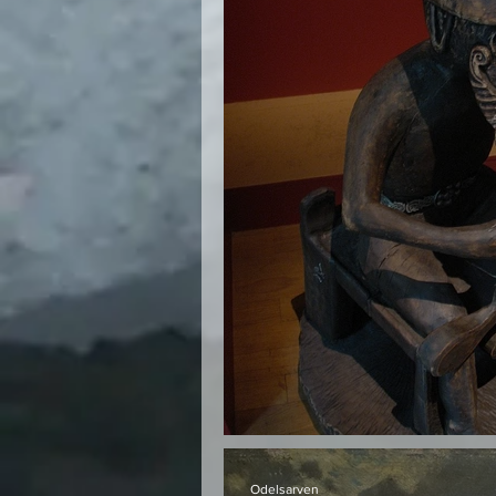
Himmelguden Tor 
Odelsarven