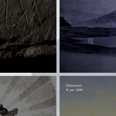
Sólin styrkist - E
Odelsarven
15. jan. 2019