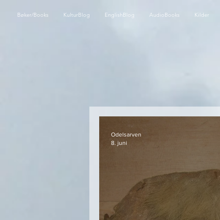
Bøker/Books
KulturBlog
EnglishBlog
AudioBooks
Kilder
Odelsarven
8. juni