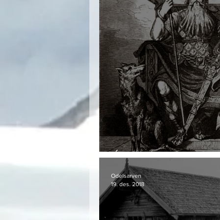
Óðinn og hva han 
Odelsarven
19. des. 2018