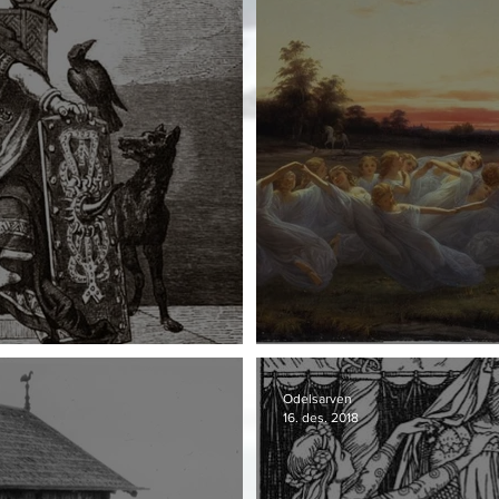
er
Lík, Vörðr, Hamr
Odelsarven
16. des. 2018