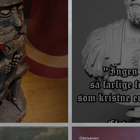
og bondesamfunnet
Tusen år med reg
Odelsarven