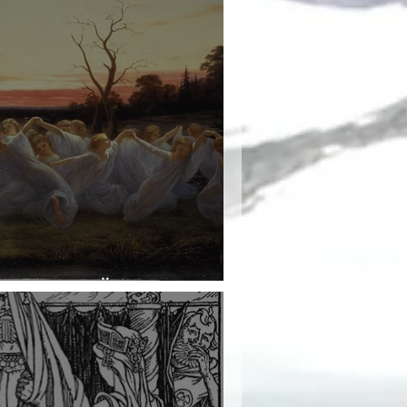
, Hugr og Önd