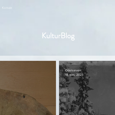
Kontakt
KulturBlog
Odelsarven
18. des. 2023