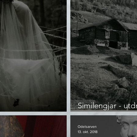
Similengjar - utd
Vedaene
ættesoga
Odelsarven
13. okt. 2018