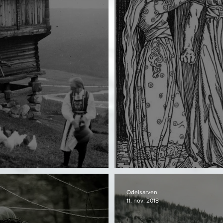
katter
Þórr og hva han 
Odelsarven
11. nov. 2018