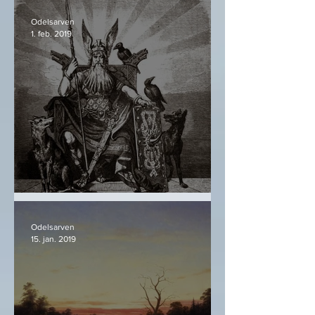
Odelsarven
1. feb. 2019
Óðinn og hva han er
Odelsarven
15. jan. 2019