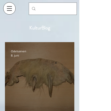
KulturBlog
Odelsarven
8. juni