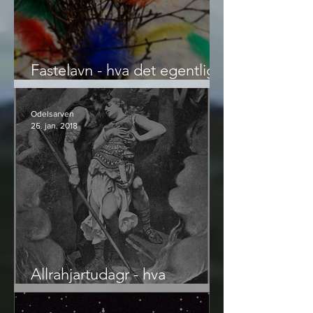
Fastelavn - hva det egentlig
er
Odelsarven
26. jan. 2018
Allrahjartudagr - hva
Valentinsdagen egentlig er