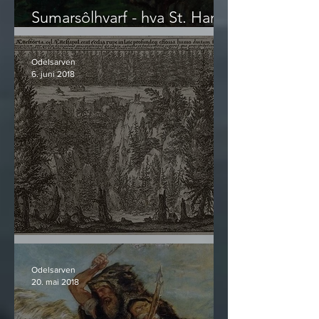
Sumarsôlhvarf - hva St. Hans
egentlig er
Odelsarven
6. juni 2018
Ættenuten
Odelsarven
20. mai 2018