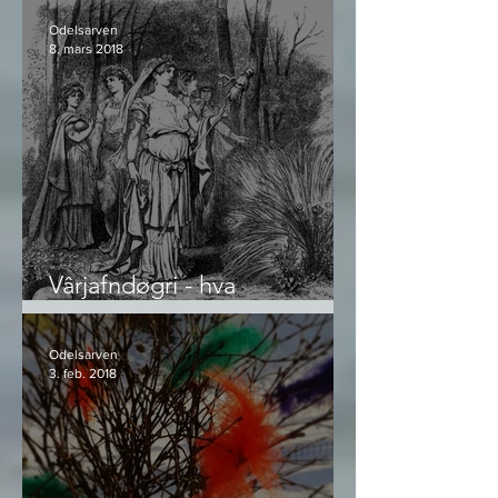
Odelsarven
8. mars 2018
Vârjafndøgri - hva
Bendiksmesse og Jamvår
egentlig er
Odelsarven
3. feb. 2018