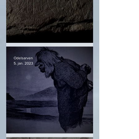
Svingerudsteinen
Odelsarven
5. jan. 2023
Sólin styrkist - Eldbjörg