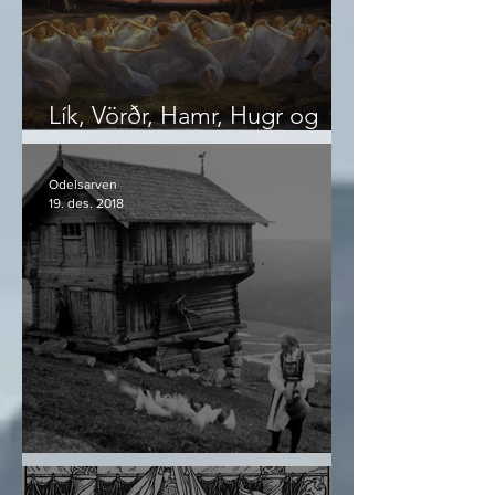
Lík, Vörðr, Hamr, Hugr og
Önd
Odelsarven
19. des. 2018
Navnforskningens skatter