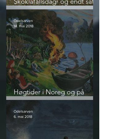
Skóklafallsdagr og endt såtid
- hva pinsen egentlig er
Odelsarven
14. mai 2018
Høgtider i Noreg og på
Island - Vårfest og Jonsok
Odelsarven
6. mai 2018