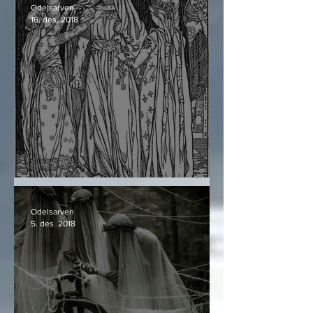
Odelsarven
16. des. 2018
Þórr og hva han er
Odelsarven
5. des. 2018