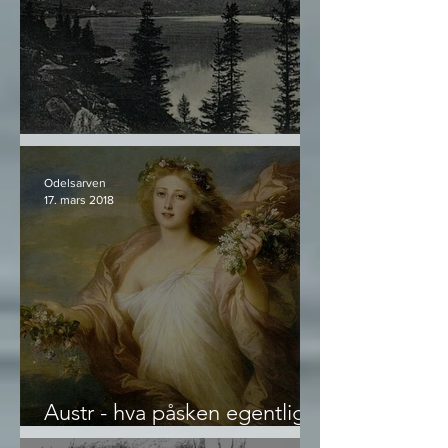
Norrøn Livskunst - utdrag #2
Odelsarven
17. mars 2018
Austr - hva påsken egentlig
er