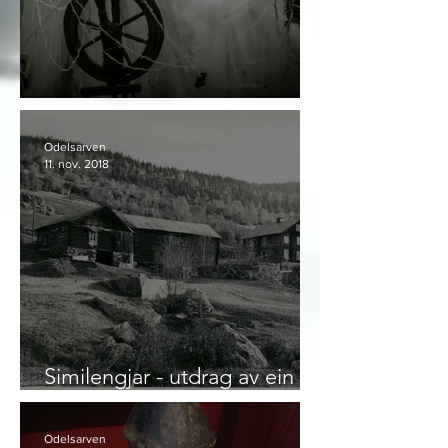
Vårt slektskap til Vedaene
Odelsarven
11. nov. 2018
Similengjar - utdrag av ein
gards- og ættesoga
Odelsarven