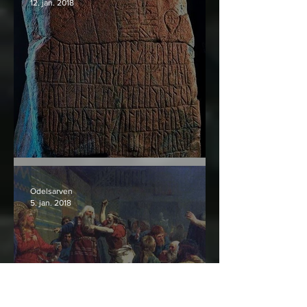
12. jan. 2018
Týrsteinen og runene der
Odelsarven
5. jan. 2018