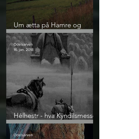
Um ætta på Hamre og
namneskikken
Odelsarven
16. jan. 2018
Hélhestr - hva Kyndilsmesse
og Kirkehest egentlig er
Odelsarven