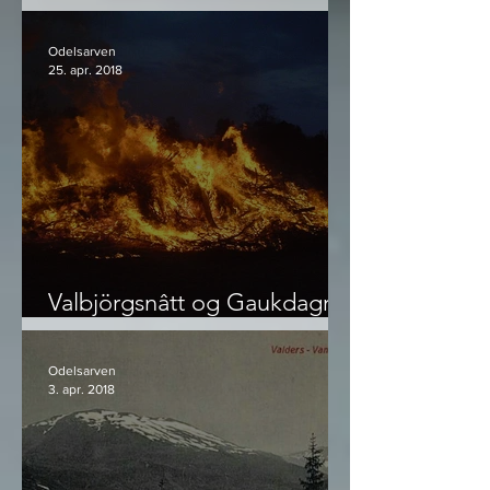
Stavenjord
Odelsarven
25. apr. 2018
Valbjörgsnâtt og Gaukdagr -
hva 1. mai egentlig er
Odelsarven
3. apr. 2018