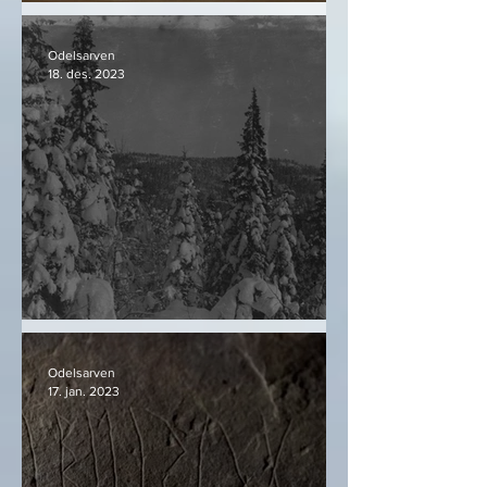
Bjørnekloa
Odelsarven
18. des. 2023
Snø og granskog
Odelsarven
17. jan. 2023