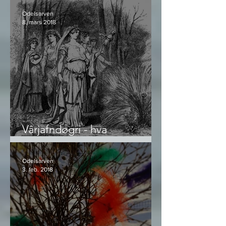
Odelsarven
8. mars 2018
Vârjafndøgri - hva
Bendiksmesse og Jamvår
egentlig er
Odelsarven
3. feb. 2018