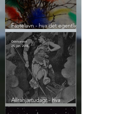
Fastelavn - hva det egentlig
er
Odelsarven
26. jan. 2018
Allrahjartudagr - hva
Valentinsdagen egentlig er