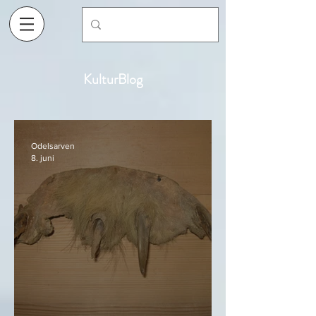
KulturBlog
Odelsarven
8. juni