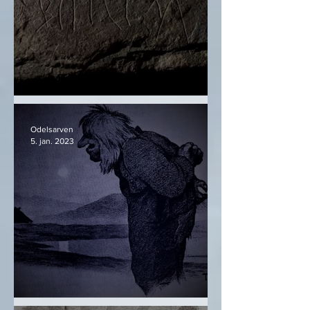
Svingerudsteinen
Odelsarven
5. jan. 2023
Sólin styrkist - Eldbjörg