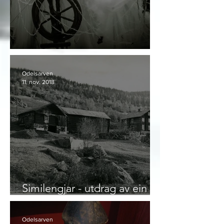
Vårt slektskap til Vedaene
Odelsarven
11. nov. 2018
Similengjar - utdrag av ein
gards- og ættesoga
Odelsarven