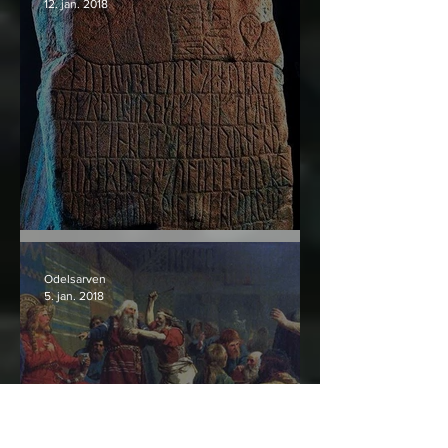
12. jan. 2018
Týrsteinen og runene der
Odelsarven
5. jan. 2018