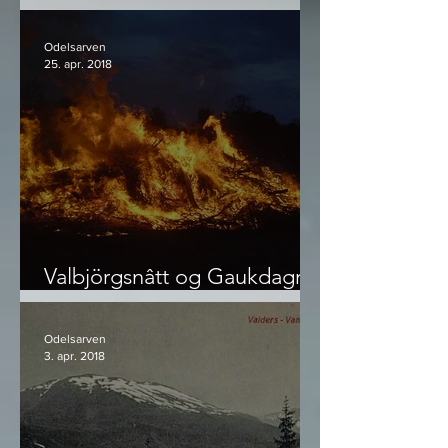
Stavenjord
Odelsarven
25. apr. 2018
Valbjörgsnâtt og Gaukdagr -
hva 1. mai egentlig er
Odelsarven
3. apr. 2018