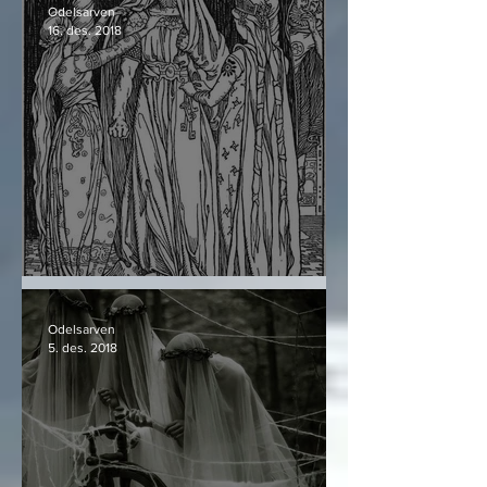
Odelsarven
16. des. 2018
Þórr og hva han er
Odelsarven
5. des. 2018