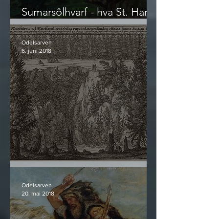
Sumarsôlhvarf - hva St. Hans
egentlig er
Odelsarven
6. juni 2018
Ættenuten
Odelsarven
20. mai 2018