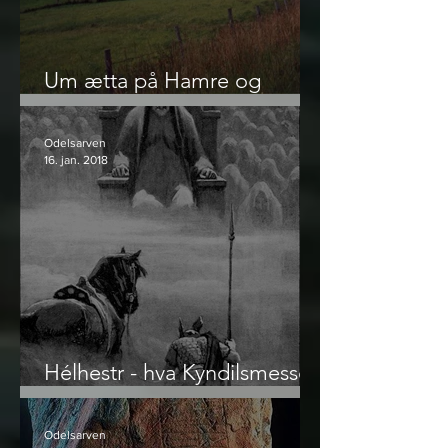
Um ætta på Hamre og
namneskikken
Odelsarven
16. jan. 2018
Hélhestr - hva Kyndilsmesse
og Kirkehest egentlig er
Odelsarven