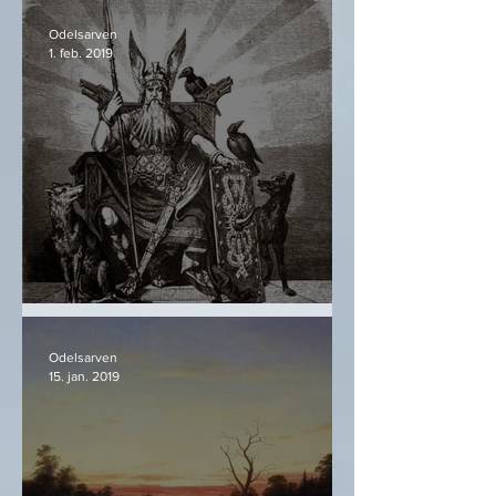
Odelsarven
1. feb. 2019
Óðinn og hva han er
Odelsarven
15. jan. 2019