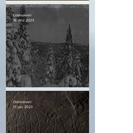
Bjørnekloa
Odelsarven
18. des. 2023
Snø og granskog
Odelsarven
17. jan. 2023