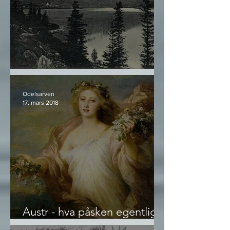
Norrøn Livskunst - utdrag #2
Odelsarven
17. mars 2018
Austr - hva påsken egentlig
er