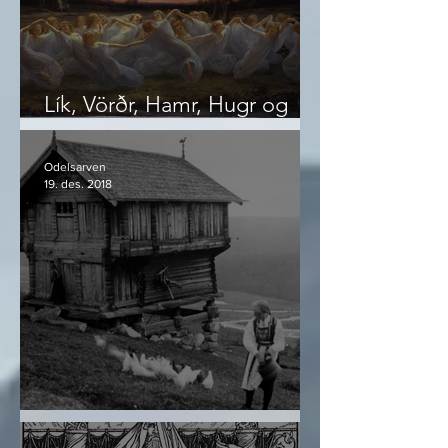
Lík, Vörðr, Hamr, Hugr og
Önd
Odelsarven
19. des. 2018
Navnforskningens skatter