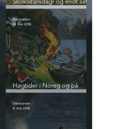
Skóklafallsdagr og endt såtid
- hva pinsen egentlig er
Odelsarven
14. mai 2018
Høgtider i Noreg og på
Island - Vårfest og Jonsok
Odelsarven
6. mai 2018